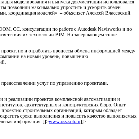
нта для моделирования и выпуска документации использовался
нты позволили максимально упростить и ускорить обмен
и, координация моделей», – объясняет Алексей Власевский,
М, СС, консультации по работе с Autodesk Navisworks и по
тветствия их технологии BIM. На завершающем этапе
 проект, но и отработать процессы обмена информацией между
а компании на новый уровень, повышению
ий.
предоставлении услуг по управлению проектами,
ки и реализации проектов комплексной автоматизации и
нститутов, архитектурных и конструкторских бюро. Опыт
 проектно-строительных организаций, которым обладает
сократить сроки выполнения и повысить качество выполняемых
ельная информация:
]]>
www.pss.spb.ru
]]>