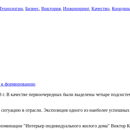
Технологии
,
Бизнес
,
Виктория
,
Инжиниринг
,
Качество
,
Координ
ы к формированию
3 г. В качестве первоочередных были выделены четыре подсисте
т ситуацию в отрасли. Экспозиция одного из наиболее успешны
 номинации "Интерьер индивидуального жилого дома" Виктор Ко