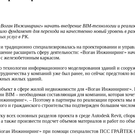
«Воган Инжиниринг» начать внедрение
BIM
-технологии
и реализ
о фундамент для перехода на качественно новый уровень в раз
х услуг в РК.
 и традиционно специализировалась на проектировании и упра
решение расширить сферу деятельности: «Воган Инжиниринг» нач
 с железобетонным каркасом.
ю технологии информационного моделирования зданий и сооруж
удничества у компаний уже был ранее, но сейчас предстояло 
жных жилых зданий.
объект в сфере жилой недвижимости для «Воган Инжиниринг». 
и BIM – необходимая составляющая для компании, которая хочет
нжиниринг». – Поэтому в партнеры по реализации проекта мы
ого и гражданского строительства подтвержден большим число
ку всех основных разделов проекта в среде Autodesk Revit, сбор
а также произвести подсчет объемов материалов и работ по объе
я «Воган Инжиниринг» при помощи специалистов ПСС ГРАЙТЕК 