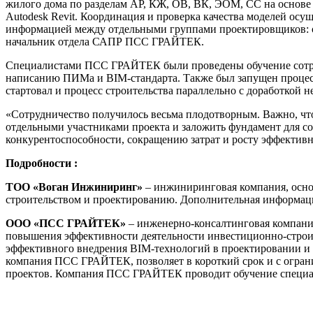
жилого дома по разделам АР, КЖ, ОВ, ВК, ЭОМ, СС на основе 
Autodesk Revit. Координация и проверка качества моделей ос
информацией между отдельными группами проектировщиков: об
начальник отдела САПР ПСС ГРАЙТЕК.
Специалистами ПСС ГРАЙТЕК были проведены обучение сотруд
написанию ПИМа и BIM-стандарта. Также был запущен процесс
стартовал и процесс строительства параллельно с доработкой
«Сотрудничество получилось весьма плодотворным. Важно, чт
отдельными участниками проекта и заложить фундамент для с
конкурентоспособности, сокращению затрат и росту эффективн
Подробности :
ТОО «Воган Инжиниринг»
–
инжиниринговая компания,
осно
строительством и проектированию. Дополнительная информац
ООО «ПСС ГРАЙТЕК»
– инженерно-консалтинговая компания
повышения эффективности деятельности инвестиционно-строи
эффективного внедрения BIM-технологий в проектировании и с
компания ПСС ГРАЙТЕК, позволяет в короткий срок и с огран
проектов. Компания ПСС ГРАЙТЕК проводит обучение специа