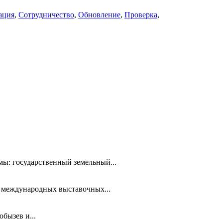
ация
,
Сотрудничество
,
Обновление
,
Проверка
,
мы: государственный земельный...
х международных выставочных...
бызев и...