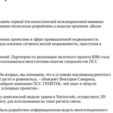
овать первый для казахстанской инжиниринговой компании
витии технологии разработки и выпуска проектов «Воган
влении проектами в сфере промышленной недвижимости.
ала освоение сегмента жилой недвижимости, приступив к
ений. Партнером по реализации пилотного проекта BIM стала
воспользоваться многолетним опытом специалистов ПСС
Во-вторых, мы понимаем, что в условиях высококонкурентного
 расти и развиваться, – объясняет Виктория Самарина,
 выбрали компанию ПСС ГРАЙТЕК, чей опыт в области
м успешных проектов».
ку комплексной модели здания в Navisworks, осуществить 3D
кту для использования на этапе расчета сметы.
была разработана информационная модель многосекционного