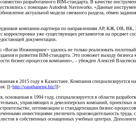
совместно разработанного BIM-стандарта. В качестве инструме
уществлялись с помощью Autodesk Navisworks. «Данные инструме
новление актуальной модели смежного раздела, обмен заданиям
ников компании-партнера по направлениям АР, КЖ, ОВ, ВК, ЭО
 корректировки уже существующих регламентов на предмет соо
 недостающей документации.
о «Воган Инжиниринг» удалось не только реализовать пилотный
оздания и развития BIM-стандарта. Это поможет выходу бизнес
ости бизнес-процессов компании», – убежден Алексей Власевск
ванная в 2015 году
в Казахстане.
Компания специализируется на
ия:
]]>
http://vaughaneng.biz/
]]>
, основанная в 1994 году, специализируется в области разработ
тельных, управляющих и девелоперских компаний, проектных и
троительстве, оптимизации и стандартизации бизнес-процессов
иченными инвестициями увеличить производительность труда, 
листов в собственных оснащенных учебных центрах. Дополнит