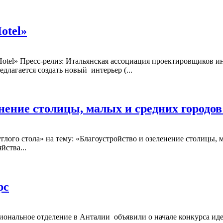
otel»
otel» Пресс-релиз: Итальянская ассоциация проектировщиков ин
длагается создать новый интерьер (...
нение столицы, малых и средних городов
круглого стола» на тему: «Благоустройство и озеленение столицы
ства...
рс
иональное отделение в Анталии объявили о начале конкурса ид