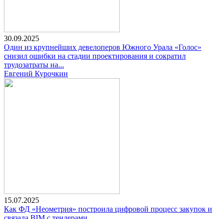
30.09.2025
Один из крупнейших девелоперов Южного Урала «Голос»
снизил ошибки на стадии проектирования и сократил
трудозатраты на...
Евгений Курочкин
15.07.2025
Как ФД «Неометрия» построила цифровой процесс закупок и
связала BIM с тендерами