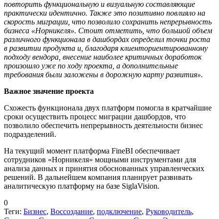
повторить функциональную и визуальную составляющие
практически идентично. Также это позитивно повлияло на
скорость миграции, что позволило сохранить непрерывность
бизнеса «Норникеля». Стоит отметить, что большой объем
различного функционала в дашбордах определил точки роста
в развитии продукта и, благодаря клиенториентированному
подходу вендора, внесение наиболее критичных доработок
произошло уже по ходу проекта, а дополнительные
требования были заложены в дорожную карту развития».
Важное значение проекта
Схожесть функционала двух платформ помогла в кратчайшие
сроки осуществить процесс миграции дашбордов, что
позволило обеспечить непрерывность деятельности бизнес
подразделений.
На текущий момент платформа FineBI обеспечивает
сотрудников «Норникеля» мощными инструментами для
анализа данных и принятия обоснованных управленческих
решений. В дальнейшем компания планирует развивать
аналитическую платформу на базе SiglaVision.
0
Теги:
Бизнес
,
Воссоздание
,
подключение
,
Руководитель
,