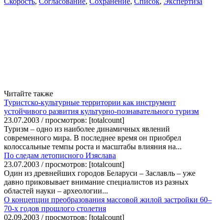
Скорость
,
Согласование
,
Сохранение
,
Список
,
Экспертиза
Читайте также
Туристско-культурные территории как инструмент
устойчивого развития культурно-познавательного туризм
23.07.2003 / просмотров: [totalcount]
Туризм – одно из наиболее динамичных явлений
современного мира. В последнее время он приобрел
колоссальные темпы роста и масштабы влияния на...
По следам летописного Изяслава
23.07.2003 / просмотров: [totalcount]
Один из древнейших городов Беларуси – Заславль – уже
давно приковывает внимание специалистов из разных
областей науки – археологии...
О концепции преобразования массовой жилой застройки 60–
70-х годов прошлого столетия
02.09.2003 / просмотров: [totalcount]