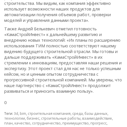
строительства. Мы видим, как компания эффективно
использует возможности наших продуктов для
автоматизации получения объемов работ, проверки
моделей и управления данными проекта».
Также Андрей Белькевич отметил готовность
«КамаСтройИнвест» к дальнейшему развитию и
внедрению новых технологий: «Их планы по расширению
использования ТИМ полностью соответствуют нашему
видению будущего строительной отрасли. Мы готовы и
дальше поддерживать «КамаСтройИнвест» в их
стремлении к инновациям, предоставляя наши решения и
экспертизу. Этот проект стал для нас не только успешным
кейсом, но и ценным опытом сотрудничества с
прогрессивной строительной компанией. Мы уверены, что
наше партнерство с «КамаСтройИнвест» продолжит
развиваться и приносить взаимную пользу».
0
Теги:
3d
,
bim
,
строительная компания
,
среда
,
базы данных
,
технологии
,
бизнес
,
строительные работы
,
взаимодействие
,
план
,
качество
,
сотрудничество
,
преимущество
,
прогресс
,