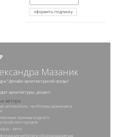
Р
ександра Мазаник
ра “Дизайн архитектурной среды”
дат архитектуры, доцент
ьи автора
й автомобиль: проблемы хранения в
де
еменные приемы водного
устройства городов
aqua – terra
формация мебели и оборудования как