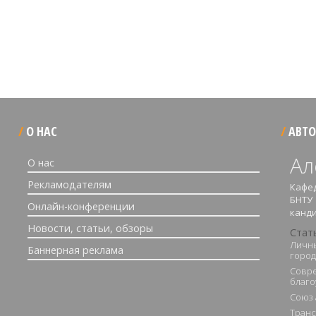
О НАС
АВТО
Ал
О нас
Рекламодателям
Кафед
БНТУ
Онлайн-конференции
канди
Новости, статьи, обзоры
Стат
Личны
Баннерная реклама
горо
Совр
благо
Союз 
Транс