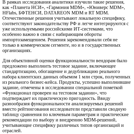
В рамках исследования аналитики изучили такие решения,
как «Планета НСИ», «Гармония MDM», «Юниверс MDM»,
HFlabs, БФТЕНСИ, DATAREON MDM и RT MDM.
Отечественные решения учитывают локальную специфику,
соответствуют законодательству РФ и легче интегрируются с
уже используемыми российскими ИТ-системами, что
особенно важно в связи с набирающим обороты
импортозамещением. Решения зарекомендовали себя не
только в коммерческом сегменте, но и в государственных
организациях.
Для объективной оценки функциональности вендорам было
предложено выполнить тестовое задание, включающее
стандартизацию, обогащение и дедубликацию реального
набора клиентских данных объемом 1 млн строк, полученных
из реального бизнес-кейса. Продукты, успешно выполнившие
задание, отмечены в исследовании специальной пометкой
«Функционал проверен на тестовом задании», что
подтверждает их практическую пригодность. Ввиду
разнообразия функциональности анализируемых решений
вместо рейтингования исследователи представили сводную
таблицу сравнения по ключевым параметрам и практические
рекомендации по выбору и внедрению MDM-решений,
учитывающие специфику различных типов организаций и
отраслей.