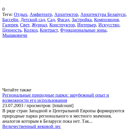
0
Теги:
Отдых
,
Амфитеатр
,
Архитектор
,
Архитектура Беларуси
,
Бассейн
,
Детский сад
,
Сад
,
Фасад
,
Застройка
,
Композиция
,
Галерея
,
Свет
,
Журнал
,
Конструктор
,
Интерьер
,
Искусство
,
Ценность
,
Колхоз
,
Контраст
,
Функциональные зоны
,
Мышковичи
Читайте также
Региональные природные парки: зарубежный опыт и
возможности его использования
23.07.2003 / просмотров: [totalcount]
В ряде стран Западной и Центральной Европы формируются
природные парки регионального и местного значения,
аналогов которым в Беларуси пока нет. Так...
Величественный вековой лес