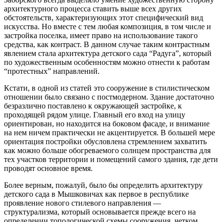
архитектурного процесса ставить выше всех других
обстоятельств, характеризующих этот специфический вид
искусства. Но вместе с тем любая композиция, в том числе и
застройка поселка, имеет право на использование такого
средства, как контраст. В данном случае таким контрастным
явлением стала архитектура детского сада “Радуга”, который
по художественным особенностям можно отнести к работам
“протестных” направлений.
Кстати, в одной из статей это сооружение в стилистическом
отношении было связано с постмодерном. Здание достаточно
безразлично поставлено к окружающей застройке, к
проходящей рядом улице. Главный его вход на улицу
ориентирован, но находится на боковом фасаде, и внимание
на нем ничем практически не акцентируется. В большей мере
ориентация постройки обусловлена стремлением захватить
как можно больше обогреваемого солнцем пространства для
тех участков территории и помещений самого здания, где дети
проводят основное время.
Более верным, пожалуй, было бы определить архитектуру
детского сада в Мышковичах как первое в республике
проявление нового стилевого направления —
структурализма, который основывается прежде всего на
определении топологической схемы сооружения, четком