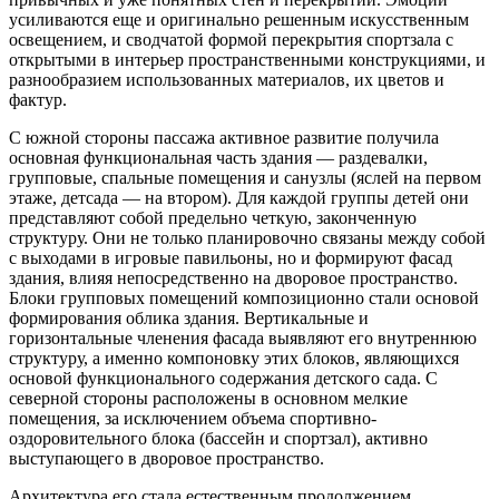
усиливаются еще и оригинально решенным искусственным
освещением, и сводчатой формой перекрытия спортзала с
открытыми в интерьер пространственными конструкциями, и
разнообразием использованных материалов, их цветов и
фактур.
С южной стороны пассажа активное развитие получила
основная функциональная часть здания — раздевалки,
групповые, спальные помещения и санузлы (яслей на первом
этаже, детсада — на втором). Для каждой группы детей они
представляют собой предельно четкую, законченную
структуру. Они не только планировочно связаны между собой
с выходами в игровые павильоны, но и формируют фасад
здания, влияя непосредственно на дворовое пространство.
Блоки групповых помещений композиционно стали основой
формирования облика здания. Вертикальные и
горизонтальные членения фасада выявляют его внутреннюю
структуру, а именно компоновку этих блоков, являющихся
основой функционального содержания детского сада. С
северной стороны расположены в основном мелкие
помещения, за исключением объема спортивно-
оздоровительного блока (бассейн и спортзал), активно
выступающего в дворовое пространство.
Архитектура его стала естественным продолжением