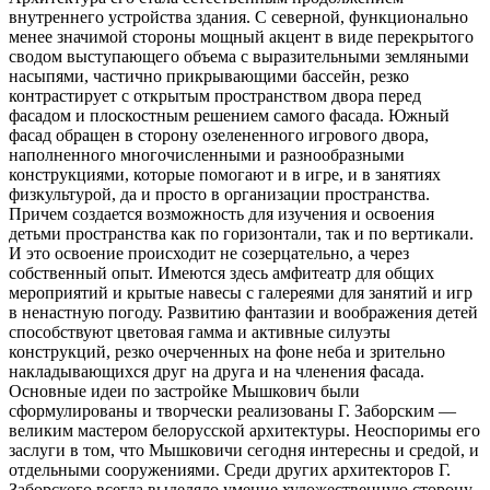
внутреннего устройства здания. С северной, функционально
менее значимой стороны мощный акцент в виде перекрытого
сводом выступающего объема с выразительными земляными
насыпями, частично прикрывающими бассейн, резко
контрастирует с открытым пространством двора перед
фасадом и плоскостным решением самого фасада. Южный
фасад обращен в сторону озелененного игрового двора,
наполненного многочисленными и разнообразными
конструкциями, которые помогают и в игре, и в занятиях
физкультурой, да и просто в организации пространства.
Причем создается возможность для изучения и освоения
детьми пространства как по горизонтали, так и по вертикали.
И это освоение происходит не созерцательно, а через
собственный опыт. Имеются здесь амфитеатр для общих
мероприятий и крытые навесы с галереями для занятий и игр
в ненастную погоду. Развитию фантазии и воображения детей
способствуют цветовая гамма и активные силуэты
конструкций, резко очерченных на фоне неба и зрительно
накладывающихся друг на друга и на членения фасада.
Основные идеи по застройке Мышкович были
сформулированы и творчески реализованы Г. Заборским —
великим мастером белорусской архитектуры. Неоспоримы его
заслуги в том, что Мышковичи сегодня интересны и средой, и
отдельными сооружениями. Среди других архитекторов Г.
Заборского всегда выделяло умение художественную сторону