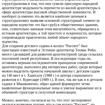
структурализма в том, что они сумели присущую народной
архитектуре модульность перенести из жилой архитектуры в
сферу архитектуры высокой общественной значимости. И
наоборот (а именно это является наиболее ценным в
структурализме): выявляя основной структурный элемент (в
народном зодчестве это был сруб) в общественных зданиях,
они, сознательно занижая этим масштабность, обращались к
истокам архитектуры, к той простоте и искренности, которые
сопровождали практически любой объект народного
зодчества.
Для создания детского садика в колхоз “Рассвет” был
приглашен известный в Эстонии архитектор Тоомас Рейн,
много сделавший для развития архитектурной среды сельских
поселений своей республики. В последующие годы он,
оставаясь верным последователем принципов современной
архитектуры, выполнил ряд интересных работ, среди которых
можно выделить проекты начальной школы с детским садом
на 140 мест в г. Хаапсалу (1988 г.) и центра социального
развития в г. Куресааре (1989 г.). В них, так же как и в детском
садике в Мышковичах, образ зданий формируют четко
выявленные функциональные зоны и умелое выражение их в
объемной структуре и силуэтной композиции.
Можно, конечно, сослаться на то, что этот эксперимент
оказался возможен потому, что и сам колхоз “Рассвет”, по