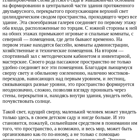
на формировании в центральной части здания протяженного
двухъярусного, перекрытого пропускающим верхний свет
цилиндрическим сводом пространства, проходящего через все
здание. Эта своеобразная галерея соединяет по первому этажу
оба входа, расположенные по торцам. С южной стороны к ней
на обоих этажах примыкают игровые и спальные комнаты, с
северной — помещения, где дети бывают временно. На
первом этаже находятся бассейн, комнаты администрации,
хозяйственные и технические помещения. На втором —
спортивный зал с методическим кабинетом и инвентарной,
мастерские. Своего рода пассажное пространство не только
удобно соединяет все эти помещения. Благодаря льющемуся
сверху свету и обильному озеленению, наличию мостиков-
переходов, нависающих над первым уровнем, и лестниц,
связывающих разные уровни, это пространство формируется
неоднозначно, сложно, позволяя взгляду проникать через
стены, перекрытия и, находясь внутри здания, увидеть небо,
почувствовать солнце.
Такой свет, идущий сверху, маленький человек может увидеть
только здесь, в своем детском саду и нигде больше. И это
становится, пожалуй, сильнейшим средством в понимании им
того, что пространство, а возможно, и весь мир, может быть
организовано как-то по-иному, а не только с помощью
привычных и уже понятных стен и перекрытий. Эмоции