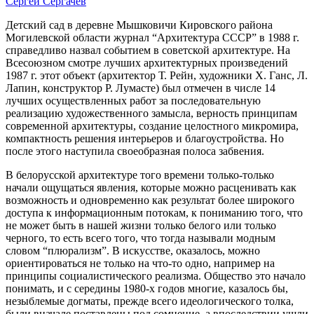
Сергей Сергачев
Детский сад в деревне Мышковичи Кировского района
Могилевской области журнал “Архитектура CССР” в 1988 г.
справедливо назвал событием в советской архитектуре. На
Всесоюзном смотре лучших архитектурных произведений
1987 г. этот объект (архитектор Т. Рейн, художники Х. Ганс, Л.
Лапин, конструктор Р. Лумасте) был отмечен в числе 14
лучших осуществленных работ за последовательную
реализацию художественного замысла, верность принципам
современной архитектуры, создание целостного микромира,
компактность решения интерьеров и благоустройства. Но
после этого наступила своеобразная полоса забвения.
В белорусской архитектуре того времени только-только
начали ощущаться явления, которые можно расценивать как
возможность и одновременно как результат более широкого
доступа к информационным потокам, к пониманию того, что
не может быть в нашей жизни только белого или только
черного, то есть всего того, что тогда называли модным
словом “плюрализм”. В искусстве, оказалось, можно
ориентироваться не только на что-то одно, например на
принципы социалистического реализма. Общество это начало
понимать, и с середины 1980-х годов многие, казалось бы,
незыблемые догматы, прежде всего идеологического толка,
были вначале поставлены под сомнение, а впоследствии ушли