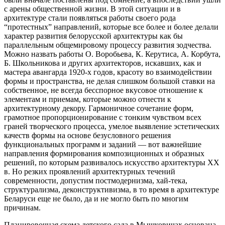
с арены общественной жизни. В этой ситуации и в
архитектуре стали появляться работы своего рода
“протестных” направлений, которые все более и более делали
характер развития белорусской архитектуры как бы
параллельным общемировому процессу развития зодчества.
Можно назвать работы О. Воробьева, К. Керутиса, А. Корбута,
Б. Школьникова и других архитекторов, искавших, как и
мастера авангарда 1920-х годов, красоту во взаимодействии
формы и пространства, не делая слишком большой ставки на
собственное, не всегда бесспорное вкусовое отношение к
элементам и приемам, которые можно отнести к
архитектурному декору. Гармоничное сочетание форм,
грамотное пропорционирование с тонким чувством всех
граней творческого процесса, умелое выявление эстетических
качеств формы на основе безусловного решения
функциональных программ и заданий — вот важнейшие
направления формирования композиционных и образных
решений, по которым развивалось искусство архитектуры XX
в. Но резких проявлений архитектурных течений
современности, допустим постмодернизма, хай-тека,
структурализма, деконструктивизма, в то время в архитектуре
Беларуси еще не было, да и не могло быть по многим
причинам.
Планировочная схема детского сада в Мышковичах основана