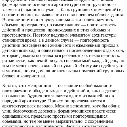
формировании основного архитектурно-конструктивного
элемента (в данном случае — блок групповых помещений) и,
соответственно, на выявлении его во внешнем облике здания.
В основе эстетики структурализма лежит повторяемость
объемов, пространств, но самое главное — повторяемость
действий и процессов, происходящих в этих объемах и
пространствах. Поэтому ведущим элементом архитектуры
становится время, а в данном случае — повторяемость
действий повседневной жизни: это и ежедневный приход в
детский ясли-сад, и обязательный послеобеденный отдых-сон,
которые должны осознаваться ребенком как некая ценность,
ритмически, как некий ритуал, совершаемый каждый день, но
тем не менее очень важный и нужный. Этому же содействуют
и уютные, почти домашние интерьеры помещений групповых
блоков и колористика.
Кстати, этот же принцип — осознание особой важности
повторяемости обыденных дел и действий и, как следствие,
возвышение будничного является одним из важнейших в
народной архитектуре. Причем он прослеживается в
архитектуре всех народов. Можно вспомнить хотя бы облик
улиц белорусских деревень, формирующихся практически
одинаковыми, предельно простыми повторяющимися
объемами, но тем не менее выразительно, с сохранением
структурности и масштабности. Заслуга архитекторов