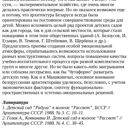
сути, — экспериментальное хозяйство, где очень многое
делалось практически впервые. Но он оказался возможен еще
и потому, что архитектура Беларуси всегда была
ориентирована на постоянное совершенствование среды для
детей. Можно вспомнить целый ряд проектов детских садов
как для города, так и для сельской местности, которые стали
новациями в этом типе общественных зданий (А. Белоусов, И.
Есьман, В. Темнов, Г. Штейнман, В. Щербина и др.).
Предлагались приемы создания особой эмоциональной
атмосферы, отрабатывались возможности использования
разных конструктивных систем, вопросы повышения качества
учебно-воспитательного процесса при разной комплектности
групп и многое другое. Но не было какого-либо заигрывания
или соблазна несерьезно, как бы “бутафорно” разыграть
детскую тему. Как и в Мышковичах, основное внимание
белорусскими архитекторами уделялось, безусловно, с учетом
экономических факторов, синтезу функционально-
пространственных и эстетико-эмоциональных решений.
Литература
1. Детский сад “Радуга” в колхозе “Рассвет”, БССР //
Архитектура CССР. 1988. № 3. С. 10–11.
2. Гозак А., Коккинаки И. Детский сад в колхозе “Рассвет” //
Архитектура CССР. 1988. № 4. С. 38–45.