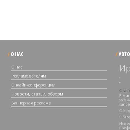
О НАС
АВТО
Ир
О нас
Рекламодателям
-
-
Онлайн-конференции
Стат
Новости, статьи, обзоры
В Мин
уже н
Баннерная реклама
капре
Обзор
Обзор
Инвес
преф