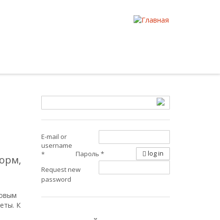
E-mail or
username
log in
Пароль
*
*
форм,
Request new
password
новым
еты. К