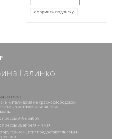
Р
ина Галинко
ьи автора
ске жители дома на Краснослободской
есколько лет ждут завершения
монта
 прессы 3–9 ноября
 прессы 28 апреля – 4 мая
тору "Минск-Сити" предоставят льготы и
еренции