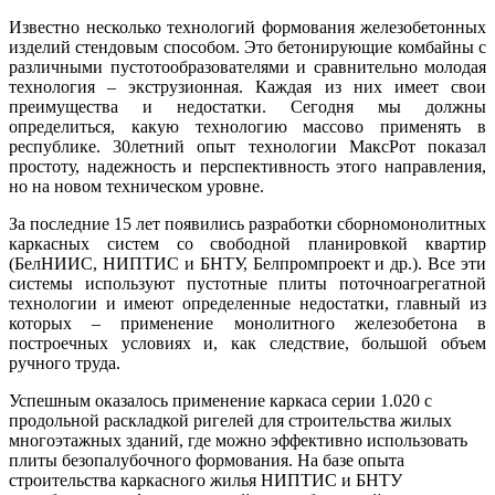
Известно несколько технологий формования железобетонных
изделий стендовым способом. Это бетонирующие комбайны с
различными пустотообразователями и сравнительно молодая
технология – экструзионная. Каждая из них имеет свои
преимущества и недостатки. Сегодня мы должны
определиться, какую технологию массово применять в
республике. 30летний опыт технологии Макс­Рот показал
простоту, надежность и перспективность этого направления,
но на новом техническом уровне.
За последние 15 лет появились разработки сборномонолитных
каркасных систем со свободной планировкой квартир
(БелНИИС, НИПТИС и БНТУ, Белпромпроект и др.). Все эти
системы используют пустотные плиты поточно­агрегатной
технологии и имеют определенные недостатки, главный из
которых – применение монолитного железобетона в
построечных условиях и, как следствие, большой объем
ручного труда.
Успешным оказалось применение каркаса серии 1.020 с
продольной раскладкой ригелей для строительства жилых
многоэтажных зданий, где можно эффективно использовать
плиты безопалубочного формования. На базе опыта
строительства каркасного жилья НИПТИС и БНТУ