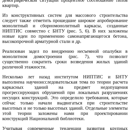
демографической ситуации процентное соотношение типов
квартир.
Из конструктивных систем для массового строительства
следует также отметить прошедшие широкое апробирование
монолитный и сборномонолитный каркасы, созданные
НИПТИС совместно с БНТУ (рис. 5, 6). В них заложены
новые идеи по применению самонапрягающегося бетона,
высокопрочной арматурной стали и др.
Реализован задел по внедрению несъемной опалубки в
монолитном домостроении (рис. 7), что позволит
существенно сократить сроки возведения жилых зданий
различной этажности.
Несколько лет назад институтом НИПТИС и БНТУ
выполнена научноисследовательская тема по теории расчета
каркасных зданий на предмет недопущения
прогрессирующих обрушений при локальных разрушениях
несущих конструкций. Это определило требования, которые
сейчас только начали выдвигаться при строительстве
высотных и не только высотных зданий. Отдельные элементы
этой теории заложены нами при проектировании
конструкций Национальной библиотеки.
Учитывая современные тенденции развития крупных