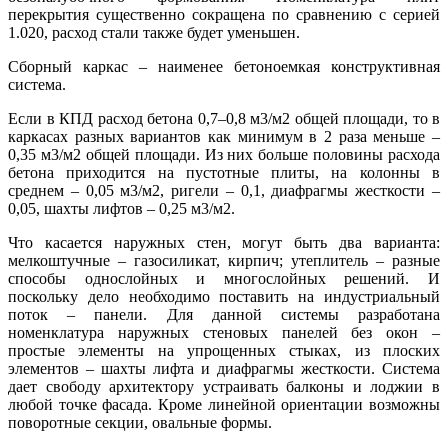
перекрытия существенно сокращена по сравнению с серией
1.020, расход стали также будет уменьшен.
Сборный каркас – наименее бетоноемкая конструктивная
система.
Если в КПД расход бетона 0,7–0,8 м3/м2 общей площади, то в
каркасах разных вариантов как минимум в 2 раза меньше –
0,35 м3/м2 общей площади. Из них больше половины расхода
бетона приходится на пустотные плиты, на колонны в
среднем – 0,05 м3/м2, ригели – 0,1, диафрагмы жесткости –
0,05, шахты лифтов – 0,25 м3/м2.
Что касается наружных стен, могут быть два варианта:
мелкоштучные – газосиликат, кирпич; утеплитель – разные
способы однослойных и многослойных решений. И
поскольку дело необходимо поставить на индустриальный
поток – панели. Для данной системы разработана
номенклатура наружных стеновых панелей без окон –
простые элементы на упрощенных стыках, из плоских
элементов – шахты лифта и диафрагмы жесткости. Система
дает свободу архитектору устраивать балконы и лоджии в
любой точке фасада. Кроме линейной ориентации возможны
поворотные секции, овальные формы.