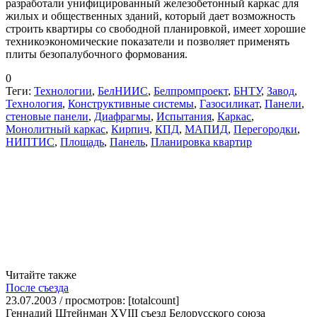
разработали унифицированный железобетонный каркас для
жилых и общественных зданий, который дает возможность
строить квартиры со свободной планировкой, имеет хорошие
технико­экономические показатели и позволяет применять
плиты безопалубочного формования.
0
Теги:
Технологии
,
БелНИИС
,
Белпромпроект
,
БНТУ
,
Завод
,
Технология
,
Конструктивные системы
,
Газосиликат
,
Панели
,
стеновые панели
,
Диафрагмы
,
Испытания
,
Каркас
,
Монолитный каркас
,
Кирпич
,
КПД
,
МАПИД
,
Перегородки
,
НИПТИС
,
Площадь
,
Панель
,
Планировка квартир
Читайте также
После съезда
23.07.2003 / просмотров: [totalcount]
Геннадий Штейнман XVIII съезд Белорусского союза