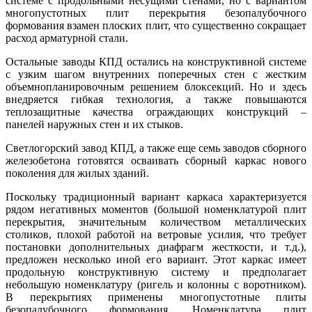
системе с продольными несущими стенами, но с вариантом
многопустотных плит перекрытия безопалубочного
формования взамен плоских плит, что существенно сокращает
расход арматурной стали.
Остальные заводы КПД остались на конструктивной системе
с узким шагом внутренних поперечных стен с жестким
объемно­планировочным решением блоксекций. Но и здесь
внедряется гибкая технология, а также повышаются
теплозащитные качества ограждающих конструкций –
панелей наружных стен и их стыков.
Светлогорский завод КПД, а также еще семь заводов сборного
железобетона готовятся осваивать сборный каркас нового
поколения для жилых зданий.
Поскольку традиционный вариант каркаса характеризуется
рядом негативных моментов (большой номенклатурой плит
перекрытия, значительным количеством металлических
столиков, плохой работой на ветровые усилия, что требует
постановки дополнительных диафрагм жесткости, и т.д.),
предложен несколько иной его вариант. Этот каркас имеет
продольную конструктивную систему и предполагает
небольшую номенклатуру (ригель и колонны с воротником).
В перекрытиях применены многопустотные плиты
безопалубочного формования. Номенклатура плит