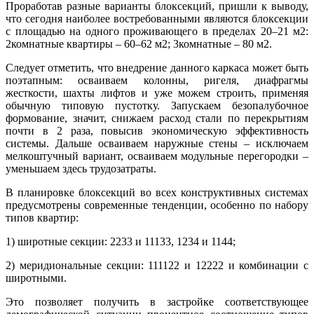
Проработав разные варианты блоксекций, пришли к выводу,
что сегодня наиболее востребованными являются блоксекции
с площадью на одного проживающего в пределах 20–21 м2:
2комнатные квартиры – 60–62 м2; 3комнатные – 80 м2.
Следует отметить, что внедрение данного каркаса может быть
поэтапным: осваиваем колонны, ригеля, диафрагмы
жесткости, шахты лифтов и уже можем строить, применяя
обычную типовую пустотку. Запускаем безопалубочное
формование, значит, снижаем расход стали по перекрытиям
почти в 2 раза, повысив экономическую эффективность
системы. Дальше осваиваем наружные стены – исключаем
мелкоштучный вариант, осваиваем модульные перегородки –
уменьшаем здесь трудозатраты.
В планировке блоксекций во всех конструктивных системах
предусмотрены современные тенденции, особенно по набору
типов квартир:
1) широтные секции: 2233 и 11133, 1234 и 1144;
2) меридиональные секции: 111122 и 12222 и комбинации с
широтными.
Это позволяет получить в застройке соответствующее