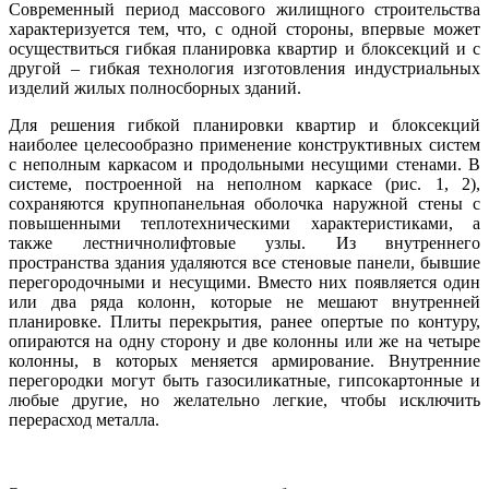
Современный период массового жилищного строительства
характеризуется тем, что, с одной стороны, впервые может
осуществиться гибкая планировка квартир и блоксекций и с
другой – гибкая технология изготовления индустриальных
изделий жилых полносборных зданий.
Для решения гибкой планировки квартир и блоксекций
наиболее целесообразно применение конструктивных систем
с неполным каркасом и продольными несущими стенами. В
системе, построенной на неполном каркасе (рис. 1, 2),
сохраняются крупнопанельная оболочка наружной стены с
повышенными теплотехническими характеристиками, а
также лестнично­лифтовые узлы. Из внутреннего
пространства здания удаляются все стеновые панели, бывшие
перегородочными и несущими. Вместо них появляется один
или два ряда колонн, которые не мешают внутренней
планировке. Плиты перекрытия, ранее опертые по контуру,
опираются на одну сторону и две колонны или же на четыре
колонны, в которых меняется армирование. Внутренние
перегородки могут быть газосиликатные, гипсокартонные и
любые другие, но желательно легкие, чтобы исключить
перерасход металла.