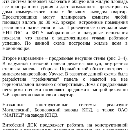
Эта система позволяет включать в общую или жилую площадь
все пространство здания и дает возможность проектировать
дома коммерческого типа с большим выходом квартир.
Проектировщики могут планировать комнаты любой
площади вплоть до 30 м2, эркеры, встроенные помещения
различного назначения и т.д. Проведенные специалистами
НИПТИС и БНТУ лабораторные и натурные испытания
показали, что плиты с защемленными углами работают
успешно. По данной схеме построены жилые дома в
Новополоцке.
Второе направление – продольные несущие стены (рис. 3–4).
В наружной стеновой панели делается выступ, внутренняя
стеновая панель – сборная. Первый такой объект построен в
минском микрорайоне Уручье. В развитие данной схемы была
разработана “гребенчатая” панель с надетой на нее
горизонтальной панелью с отверстиями. Дома с продольными
несущими стенами позволяют предложить застройщикам по
5–6 вариантов планировки квартир.
Названные конструктивные системы реализуют
Могилевский, Борисовский заводы КПД, а также ОАО
“МАПИД” на заводе КПД3.
Витебский ДСК продолжает работать на конструктивной