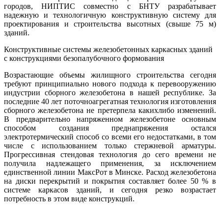
городов, НИПТИС совместно с БНТУ разрабатывает
надежную и технологичную конструктивную систему для
проектирования и строительства высотных (свыше 75 м)
зданий.
Конструктивные системы железобетонных каркасных зданий
с конструкциями безопалубочного формования
Возрастающие объемы жилищного строительства сегодня
требуют принципиально нового подхода к перевооружению
индустрии сборного железобетона в нашей республике. За
последние 40 лет поточно­агрегатная технология изготовления
сборного железобетона не претерпела каких­либо изменений.
В предварительно напряженном железобетоне основным
способом создания преднапряжения остался
электротермический способ со всеми его недостатками, в том
числе с использованием только стержневой арматуры.
Прогрессивная стендовая технология до сего времени не
получила надлежащего применения, за исключением
единственной линии Макс­Рот в Минске. Расход железобетона
на диски перекрытий и покрытия составляет более 50 % в
системе каркасов зданий, и сегодня резко возрастает
потребность в этом виде конструкций.