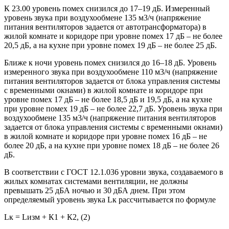
К 23.00 уровень помех снизился до 17–19 дБ. Измеренный
уровень звука при воздухообмене 135 м3/ч (напряжение
питания вентиляторов задается от автотрансформатора) в
жилой комнате и коридоре при уровне помех
17 дБ – не более
20,5 дБ
, а на кухне при уровне помех
19 дБ – не более 25 дБ
.
Ближе к ночи уровень помех снизился до 16–18 дБ. Уровень
измеренного звука при воздухообмене 110 м3/ч (напряжение
питания вентиляторов задается от блока управления системы
с временными окнами) в жилой комнате и коридоре при
уровне помех 17 дБ – не более 18,5 дБ и 19,5 дБ, а на кухне
при уровне помех 19 дБ – не более 22,7 дБ. Уровень звука при
воздухообмене 135 м3/ч (напряжение питания вентиляторов
задается от блока управления системы с временными окнами)
в жилой комнате и коридоре при уровне помех 16 дБ – не
более 20 дБ, а на кухне при уровне помех 18 дБ – не более 26
дБ.
В соответствии с ГОСТ 12.1.036 уровни звука, создаваемого в
жилых комнатах системами вентиляции, не должны
превышать 25 дБА ночью и 30 дБА днем. При этом
определяемый уровень звука Lк рассчитывается по формуле
Lк = Lизм + К1 + К2, (2)