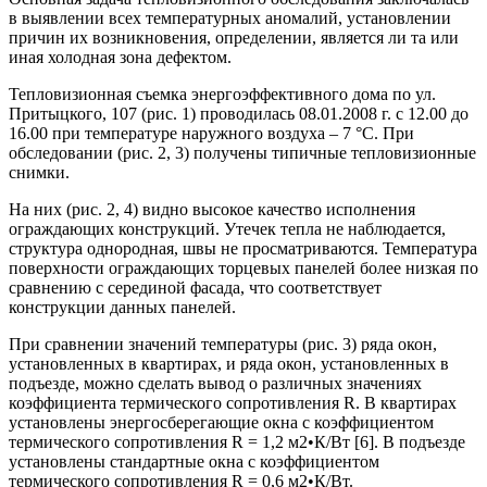
в выявлении всех температурных аномалий, установлении
причин их возникновения, определении, является ли та или
иная холодная зона дефектом.
Тепловизионная съемка энергоэффективного дома по ул.
Притыцкого, 107 (рис. 1) проводилась 08.01.2008 г. с 12.00 до
16.00 при температуре наружного воздуха – 7 °С. При
обследовании (рис. 2, 3) получены типичные тепловизионные
снимки.
На них (рис. 2, 4) видно высокое качество исполнения
ограждающих конструкций. Утечек тепла не наблюдается,
структура однородная, швы не просматриваются. Температура
поверхности ограждающих торцевых панелей более низкая по
сравнению с серединой фасада, что соответствует
конструкции данных панелей.
При сравнении значений температуры (рис. 3) ряда окон,
установленных в квартирах, и ряда окон, установленных в
подъезде, можно сделать вывод о различных значениях
коэффициента термического сопротивления R. В квартирах
установлены энергосберегающие окна с коэффициентом
термического сопротивления R = 1,2 м2•К/Вт [6]. В подъезде
установлены стандартные окна с коэффициентом
термического сопротивления R = 0,6 м2•К/Вт.