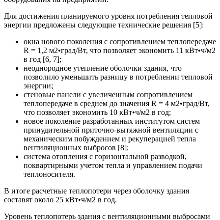
Для достижения планируемого уровня потребления тепловой
энергии предложены следующие технические решения [5]:
окна нового поколения с сопротивлением теплопередаче
R = 1,2 м2•град/Вт, что позволяет экономить 11 кВт•ч/м2
в год [6, 7];
неоднородное утепление оболочки здания, что
позволило уменьшить разницу в потреблении тепловой
энергии;
стеновые панели с увеличенным сопротивлением
теплопередаче в среднем до значения R = 4 м2•град/Вт,
что позволяет экономить 10 кВт•ч/м2 в год;
новое поколение разработанных институтом систем
принудительной приточно-вытяжной вентиляции с
механическим побуждением и рекуперацией тепла
вентиляционных выбросов [8];
система отопления с горизонтальной разводкой,
поквартирными учетом тепла и управлением подачи
теплоносителя.
В итоге расчетные теплопотери через оболочку здания
составят около 25 кВт•ч/м2 в год.
Уровень теплопотерь здания с вентиляционными выбросами