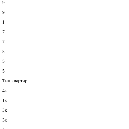
9
9
1
7
7
8
5
5
Тип квартиры
4к
1к
3к
3к