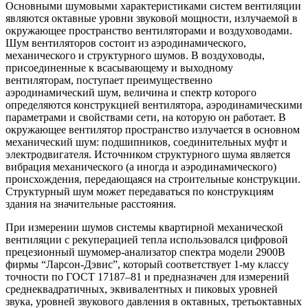
Основными шумовыми характеристиками систем вентиляции
являются октавные уровни звуковой мощности, излучаемой в
окружающее пространство вентиляторами и воздуховодами.
Шум вентиляторов состоит из аэродинамического,
механического и структурного шумов. В воздуховоды,
присоединенные к всасывающему и выходному
вентиляторам, поступает преимущественно
аэродинамический шум, величина и спектр которого
определяются конструкцией вентилятора, аэродинамическими
параметрами и свойствами сети, на которую он работает. В
окружающее вентилятор пространство излучается в основном
механический шум: подшипников, соединительных муфт и
электродвигателя. Источником структурного шума является
вибрация механического (а иногда и аэродинамического)
происхождения, передающаяся на строительные конструкции.
Структурный шум может передаваться по конструкциям
здания на значительные расстояния.
При измерении шумов системы квартирной механической
вентиляции с рекуперацией тепла использовался цифровой
прецезионный шумомер-анализатор спектра модели 2900В
фирмы “Ларсон-Дэвис”, который соответствует 1-му классу
точности по ГОСТ 17187–81 и предназначен для измерений
среднеквадратичных, эквивалентных и пиковых уровней
звука, уровней звукового давления в октавных, третьоктавных