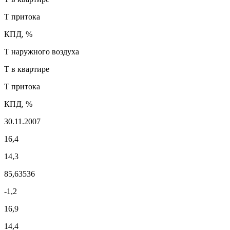
T притока
КПД, %
T наружного воздуха
T в квартире
T притока
КПД, %
30.11.2007
16,4
14,3
85,63536
-1,2
16,9
14,4