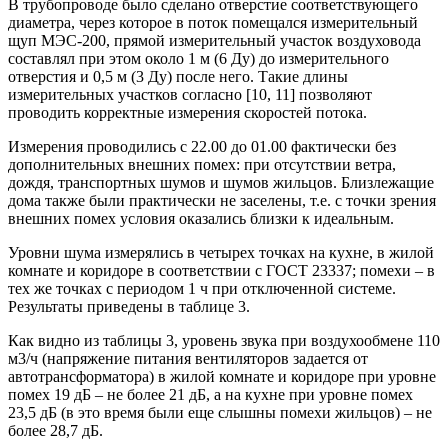
В трубопроводе было сделано отверстие соответствующего
диаметра, через которое в поток помещался измерительный
щуп МЭС-200, прямой измерительный участок воздуховода
составлял при этом около 1 м (6 Ду) до измерительного
отверстия и 0,5 м (3 Ду) после него. Такие длины
измерительных участков согласно [10, 11] позволяют
проводить корректные измерения скоростей потока.
Измерения проводились с 22.00 до 01.00 фактически без
дополнительных внешних помех: при отсутствии ветра,
дождя, транспортных шумов и шумов жильцов. Близлежащие
дома также были практически не заселены, т.е. с точки зрения
внешних помех условия оказались близки к идеальным.
Уровни шума измерялись в четырех точках на кухне, в жилой
комнате и коридоре в соответствии с ГОСТ 23337; помехи – в
тех же точках с периодом 1 ч при отключенной системе.
Результаты приведены в таблице 3.
Как видно из таблицы 3, уровень звука при воздухообмене 110
м3/ч (напряжение питания вентиляторов задается от
автотрансформатора) в жилой комнате и коридоре при уровне
помех
19 дБ – не более 21 дБ
, а на кухне при уровне помех
23,5 дБ
(в это время были еще слышны помехи жильцов) –
не
более 28,7 дБ
.