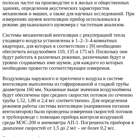
полосах частот на производстве и в жилых и общественных
зданиях, определения акустических характеристик
механизмов и машин, а также для научных исследований. При
измерениях шумов вентиляции прибор использовался в
режиме двухканального шумомера с частотным анализом.
Системы механической вентиляции с рекуперацией тепла
уходящего воздуха установлены в 1–2–3–4-комнатных
квартирах, для которых в соответствии с [9] необходимо
обеспечить воздухообмен 110, 135 и 175 м3. Поскольку они
будут работать в различных режимах, различными будут и
уровни создаваемых ими шумов, для каждого из которых
необходимо провести соответствующие измерения.
Воздуховоды наружного и приточного воздуха в системе
вентиляции выполнены из гофрированной и гладкой трубы
диаметром 160 мм. Указанные выше значения воздухообмена
будут обеспечены при средних скоростях потоков по сечению
трубы 1,52, 1,86 и 2,4 м/с соответственно. Для определения
режимов работы системы вентиляции (напряжения питания
вентиляторов) были проведены измерения скоростей потоков
в трубопроводе с помощью прибора контроля воздушной
среды МЭС-200 и анемометра АП-1. Погрешность приборов в
диапазоне скоростей от 1,5 до 2 м/с – не более 0,2 м/с.