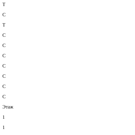
Т
С
Т
С
С
С
С
С
С
С
Этаж
1
1