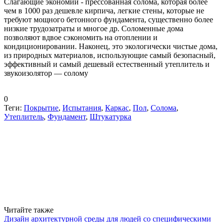
Слагающие экономии - прессованная солома, которая более
чем в 1000 раз дешевле кирпича, легкие стены, которые не
требуют мощного бетонного фундамента, существенно более
низкие трудозатраты и многое др. Соломенные дома
позволяют вдвое сэкономить на отоплении и
кондиционировании. Наконец, это экологически чистые дома,
из природных материалов, использующие самый безопасный,
эффективный и самый дешевый естественный утеплитель и
звукоизолятор — солому
0
Теги:
Покрытие
,
Испытания
,
Каркас
,
Пол
,
Солома
,
Утеплитель
,
Фундамент
,
Штукатурка
Читайте также
Дизайн архитектурной среды для людей со специфическими