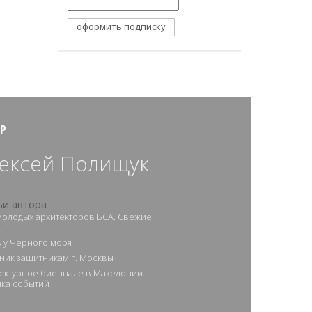
Р
ексей Полищук
ьи автора
молодых архитекторов БСА. Свежие
…
 у Черного моря
ник защитникам г. Москвы
ектурное биеннале в Македонии:
ка событий