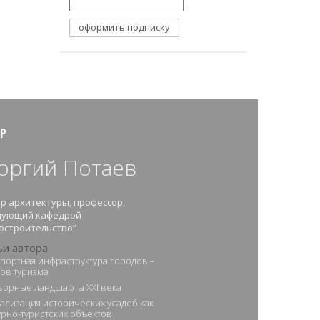
Р
оргий Потаев
р архитектуры, профессор,
дующий кафедрой
остроительство”
ьи автора
портная инфраструктура городов –
ов туризма
ворные ландшафты ХХI века
ализация исторических усадеб как
урно-туристских объектов