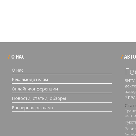
О НАС
АВТО
Ге
О нас
Рекламодателям
БНТУ
докто
Онлайн-конференции
заве
“Град
Новости, статьи, обзоры
Стат
Баннерная реклама
Транс
центр
Рукот
Ревит
культ