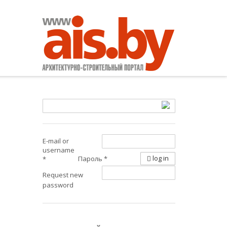
E-mail or
username
log in
Пароль
*
*
Request new
password