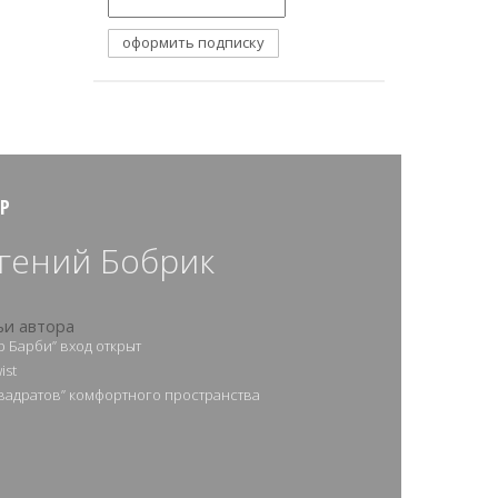
Р
гений Бобрик
ьи автора
р Барби” вход открыт
ist
квадратов” комфортного пространства