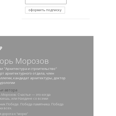
Р
орь Морозов
л "Архитектура и строительство"
рт архитектурного отдела, член
ллегии, кандидат архитектуры, доктор
урологии
ьи автора
 Морозов: Счастье — это когда
аешь‚ или Наедине со всеми
ник Победе. Победа памятника. Победа
на всех.
я дорога к “морю”