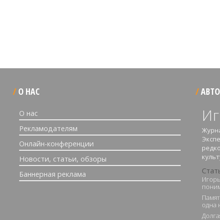
О НАС
АВТО
Иг
О нас
Рекламодателям
Журна
Экспе
Онлайн-конференции
редко
культ
Новости, статьи, обзоры
Стат
Баннерная реклама
Игорь
поним
Памят
одна 
Долга