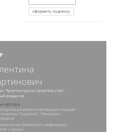
Р
лентина
ртинович
л "Архитектура и строительство"
ный редактор
ьи автора
ектурное решение и интерьеры станций
политена “Грушевка”, “Михалово”,
овщина”
роительстве Витебского амфитеатра:
таж с крыши