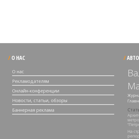
О НАС
АВТО
Ва
О нас
Рекламодателям
Ма
Онлайн-конференции
Журна
Новости, статьи, обзоры
Глав
Стат
Баннерная реклама
Архит
метро
“Петр
На ст
репор