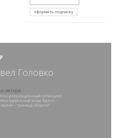
Р
вел Головко
ьи автора
тско-рекреационный потенциал
итно-туристской зоны “Брест –
овичи – граница области”