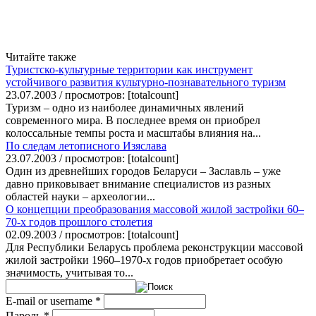
Читайте также
Туристско-культурные территории как инструмент
устойчивого развития культурно-познавательного туризм
23.07.2003 / просмотров: [totalcount]
Туризм – одно из наиболее динамичных явлений
современного мира. В последнее время он приобрел
колоссальные темпы роста и масштабы влияния на...
По следам летописного Изяслава
23.07.2003 / просмотров: [totalcount]
Один из древнейших городов Беларуси – Заславль – уже
давно приковывает внимание специалистов из разных
областей науки – археологии...
О концепции преобразования массовой жилой застройки 60–
70-х годов прошлого столетия
02.09.2003 / просмотров: [totalcount]
Для Республики Беларусь проблема реконструкции массовой
жилой застройки 1960–1970-х годов приобретает особую
значимость, учитывая то...
E-mail or username
*
Пароль
*