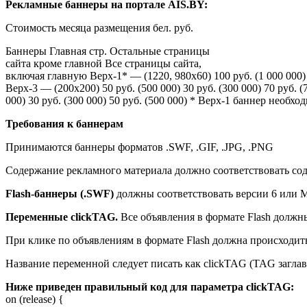
Рекламные баннеры на портале AIS.BY:
Стоимость месяца размещения бел. руб.
Баннеры Главная стр. Остальные страницы
сайта кроме главной Все страницы сайта,
включая главную Верх-1* — (1220, 980x60) 100 руб. (1 000 000) 6
Верх-3 — (200х200) 50 руб. (500 000) 30 руб. (300 000) 70 руб. 
000) 30 руб. (300 000) 50 руб. (500 000) * Верх-1 баннер необ
Требования к баннерам
Принимаются баннеры форматов .SWF, .GIF, .JPG, .PNG
Содержание рекламного материала должно соответствовать сод
Flash-баннеры (.SWF)
должны соответствовать версии 6 или M
Переменные clickTAG.
Все объявления в формате Flash должн
При клике по объявлениям в формате Flash должна происходит
Название переменной следует писать как clickTAG (TAG заглавны
Ниже приведен правильный код для параметра clickTAG:
on (release) {