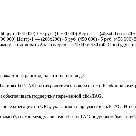
0 руб. (600 000) 150 руб. (1 500 000) Верх-2 — (468x60 или 600x90
(700 000) Центр-1 — (200х200) 45 руб. (450 000) 45 руб. (450 000
ходимо изготавливать 2-х размеров: 1220х60 и 980x60. Они будут 
ержанию страницы, на которую он ведет.
acromedia FLASH и открываться в новом окне (_blank в парамет
ы обеспечивать поддержку переменной clickTAG.
ь переадресация на URL, указанный в аргументе clickTAG. Ника
ми буквами; между словами click и TAG не должно быть пробела),