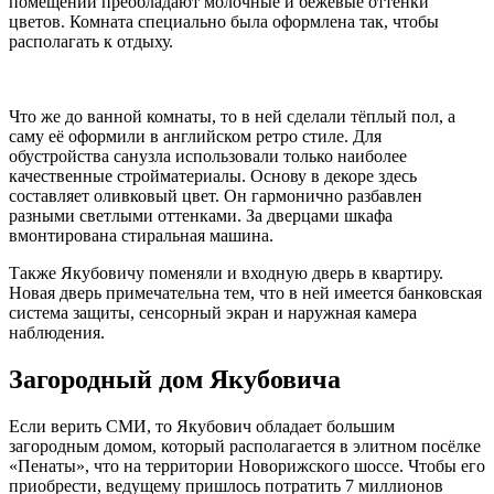
помещении преобладают молочные и бежевые оттенки
цветов. Комната специально была оформлена так, чтобы
располагать к отдыху.
Что же до ванной комнаты, то в ней сделали тёплый пол, а
саму её оформили в английском ретро стиле. Для
обустройства санузла использовали только наиболее
качественные стройматериалы. Основу в декоре здесь
составляет оливковый цвет. Он гармонично разбавлен
разными светлыми оттенками. За дверцами шкафа
вмонтирована стиральная машина.
Также Якубовичу поменяли и входную дверь в квартиру.
Новая дверь примечательна тем, что в ней имеется банковская
система защиты, сенсорный экран и наружная камера
наблюдения.
Загородный дом Якубовича
Если верить СМИ, то Якубович обладает большим
загородным домом, который располагается в элитном посёлке
«Пенаты», что на территории Новорижского шоссе. Чтобы его
приобрести, ведущему пришлось потратить 7 миллионов