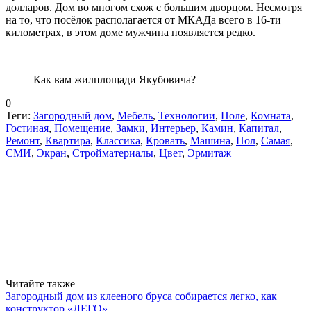
долларов. Дом во многом схож с большим дворцом. Несмотря
на то, что посёлок располагается от МКАДа всего в 16-ти
километрах, в этом доме мужчина появляется редко.
Как вам жилплощади Якубовича?
0
Теги:
Загородный дом
,
Мебель
,
Технологии
,
Поле
,
Комната
,
Гостиная
,
Помещение
,
Замки
,
Интерьер
,
Камин
,
Капитал
,
Ремонт
,
Квартира
,
Классика
,
Кровать
,
Машина
,
Пол
,
Самая
,
СМИ
,
Экран
,
Стройматериалы
,
Цвет
,
Эрмитаж
Читайте также
Загородный дом из клееного бруса собирается легко, как
конструктор «ЛЕГО»