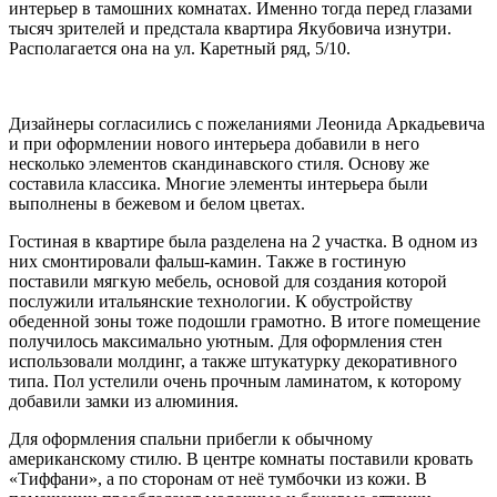
интерьер в тамошних комнатах. Именно тогда перед глазами
тысяч зрителей и предстала квартира Якубовича изнутри.
Располагается она на ул. Каретный ряд, 5/10.
Дизайнеры согласились с пожеланиями Леонида Аркадьевича
и при оформлении нового интерьера добавили в него
несколько элементов скандинавского стиля. Основу же
составила классика. Многие элементы интерьера были
выполнены в бежевом и белом цветах.
Гостиная в квартире была разделена на 2 участка. В одном из
них смонтировали фальш-камин. Также в гостиную
поставили мягкую мебель, основой для создания которой
послужили итальянские технологии. К обустройству
обеденной зоны тоже подошли грамотно. В итоге помещение
получилось максимально уютным. Для оформления стен
использовали молдинг, а также штукатурку декоративного
типа. Пол устелили очень прочным ламинатом, к которому
добавили замки из алюминия.
Для оформления спальни прибегли к обычному
американскому стилю. В центре комнаты поставили кровать
«Тиффани», а по сторонам от неё тумбочки из кожи. В