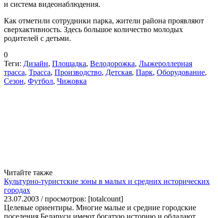
и система видеонаблюдения.
Как отметили сотрудники парка, жители района проявляют
сверхактивность. Здесь большое количество молодых
родителей с детьми.
0
Теги:
Дизайн
,
Площадка
,
Велодорожка
,
Лыжероллерная
трасса
,
Трасса
,
Производство
,
Детская
,
Парк
,
Оборудование
,
Сезон
,
Футбол
,
Чижовка
Читайте также
Культурно-туристские зоны в малых и средних исторических
городах
23.07.2003 / просмотров: [totalcount]
Целевые ориентиры. Многие малые и средние городские
поселения Беларуси имеют богатую историю и обладают