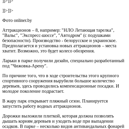
]]>
]]>
]]>
]]>
Фото onliner.by
Аттракционов – 8, например: "НЛО Летающая тарелка",
"Вальс", "Экспресс-шоссе", "Автодром" (с подушками
безопасности). Производство - белорусское и украинское.
Предполагается и установка новых аттракционов – места
хватит. Возможно, это будет колесо обозрения.
Ларьки в парке получили дизайн, специально разработанный
под "Чижовка-Арену".
По причине того, что в ходе строительства этого крупного
спортивного сооружения вырубили большое количество
деревьев, здесь проводились компенсационные посадки. И
молодое поколение подрастает.
В жару парк открывает пляжный сезон. Планируется
запустить работу водных аттракционов.
Дорожки выложили плиткой, которая должна позволять
дышать корням деревьев и уходить воде при выпадении
осадков. В парке – несколько видов антивандальных фонарей