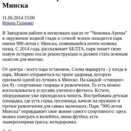
Минска
11.06.2014 15:00
Ирина Галинко
В Заводском районе в нескольких шагах от "Чижовка-Арены"
в окружении водной глади и сочной зелени находится парк
имени 900-летия г. Минска, появившийся почти полвека
назад. С 2014 года, рассказывает БЕЛТА, парк пишет свою
новую историю после реконструкции и должен стать зеленым
оазисом для минчан.
От центра - всего пара остановок. Схема маршрута - у входа в
парк. Можно отправиться по тропе здоровья, которую
признали одной из лучших в Минске. На каждой «станции»
(их 8) - спортивные снаряды и развлечения. То есть можно
воспользоваться услугами уличного фитнеса. Кстати,
оборудование уже приходилось чинить. Востребована детская
площадка, где есть горка, песочница, качели на пружине и
прочие развлечения для самых маленьких. Парк "900-летия
Минска" оправдывает свое звание самого спортивного: здесь
можно поиграть в волейбол, мини-футбол, есть
лыжероллерная трасса, велодорожка.