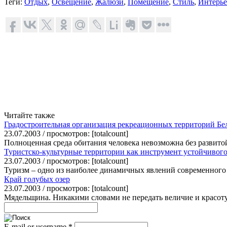
Теги:
Отдых
,
Освещение
,
Жалюзи
,
Помещение
,
Стиль
,
Интерье
Читайте также
Градостроительная организация рекреационных территорий Бе
23.07.2003 / просмотров: [totalcount]
Полноценная среда обитания человека невозможна без развито
Туристско-культурные территории как инструмент устойчивого
23.07.2003 / просмотров: [totalcount]
Туризм – одно из наиболее динамичных явлений современного 
Край голубых озер
23.07.2003 / просмотров: [totalcount]
Мядельщина. Никакими словами не передать величие и красоту 
E-mail or username
*