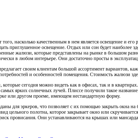
 того, насколько качественным в нем является освещение и его 
оздать приглушенное освещение. Отдых или сон будет наиболее зд
твенные жалюзи, которые представлены на рынке в большом раз
чески в любом интерьере. Они достаточно просты в эксплуатаци
 предлагает своим клиентам большой ассортимент вариантов, ка
 потребностей и особенностей помещения. Стоимость жалюзи зде
которые сегодня можно видеть как в офисах, так и в квартирах
 самых ярких солнечных лучей. Плиссе получили такое название
арке или другом проеме, имеющем нестандартную форму.
даны для эркеров, что позволяет с их помощью закрыть окна на
ид цельного полотна, которое закрывает окно или скручиваетс
риск провисания. Они устанавливаются на крышах или мансардах