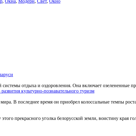
р
,
Окна
,
Модерн
,
Свет
,
Окно
ларуси
й системы отдыха и оздоровления. Она включает озелененные пр
 развития культурно-познавательного туризм
мира. В последнее время он приобрел колоссальные темпы роста
этого прекрасного уголка белорусской земли, воистину края го