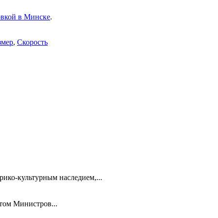
овкой в Минске
.
змер
,
Скорость
ико-культурным наследием,...
том Министров...