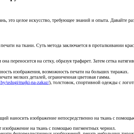
ань, это целое искусство, требующее знаний и опыта. Давайте р
печати на ткани. Суть метода заключается в проталкивании крас
 она переносится на сетку, образуя трафарет. Затем сетка натяги
ность изображения, возможность печати на больших тиражах.
ечати мелких деталей, ограниченная цветовая гамма.
p.by/uslugi/majki-na-zakaz/
), толстовок, спортивной одежды с лог
ющий наносить изображение непосредственно на ткань с помощь
т изображение на ткань с помощью пигментных чернил.
печати фотореалистичных изображений, печать небольших тираж