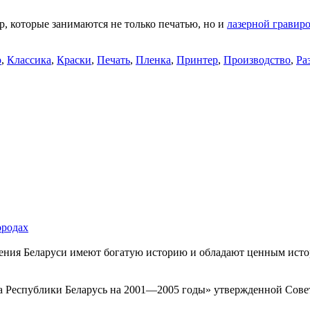
p, которые занимаются не только печатью, но и
лазерной гравир
о
,
Классика
,
Краски
,
Печать
,
Пленка
,
Принтер
,
Производство
,
Ра
ородах
ения Беларуси имеют богатую историю и обладают ценным истор
а Республики Беларусь на 2001—2005 годы» утвержденной Сове