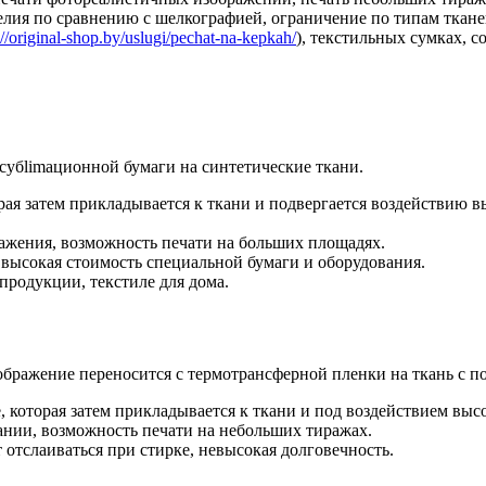
елия по сравнению с шелкографией, ограничение по типам ткане
://original-shop.by/uslugi/pechat-na-kepkah/
), текстильных сумках, 
субlimaционной бумаги на синтетические ткани.
рая затем прикладывается к ткани и подвергается воздействию в
ражения, возможность печати на больших площадях.
 высокая стоимость специальной бумаги и оборудования.
продукции, текстиле для дома.
ображение переносится с термотрансферной пленки на ткань с 
 которая затем прикладывается к ткани и под воздействием выс
ании, возможность печати на небольших тиражах.
отслаиваться при стирке, невысокая долговечность.