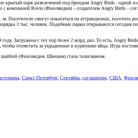
ане крытый парк развлечений под брендом Angry Birds - одной 
 с компанией Rovio (Финляндия) – создателем Angry Birds – сог
в. м. Посетители смогут покататься на аттракционах, посетить р
порядка 3 тыс. человек. Подобные парки открываются сегодня 
оду. Загружена с тех пор более 2 млрд. раз. То есть, Angry Bi
, чтобы отомстить за украденные в курятнике яйца. Игра посто
 с шайбой (Финляндия, Швеция) стала талисманом.
естораны
,
Санкт-Петербург
,
Сентябрь
,
соглашение
,
США
,
Финля