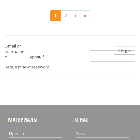
1
2
›
»
E-mail or
log in
username
Пароль
*
*
Request new password
МАТЕРИАЛЫ
О НАС
Пресса
О нас