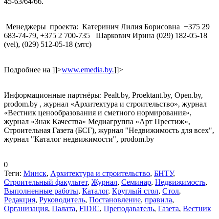
45-63/64/66.
Менеджеры проекта: Катеринич Лилия Борисовна +375 29
683-74-79, +375 2 700-735 Шаркович Ирина (029) 182-05-18
(vel), (029) 512-05-18 (мтс)
Подробнее на
]]>
www.emedia.by.
]]>
Информационные партнёры: Pealt.by, Proektant.by, Open.by,
prodom.by , журнал «Архитектура и строительство», журнал
«Вестник ценообразования и сметного нормирования»,
журнал «Знак Качества» Медиагруппа «Арт Престиж»,
Строительная Газета (БСГ), журнал "Недвижимость для всех",
журнал "Каталог недвижимости", prodom.by
0
Теги:
Минск
,
Архитектура и строительство
,
БНТУ
,
Строительный факультет
,
Журнал
,
Семинар
,
Недвижимость
,
Выполненные работы
,
Каталог
,
Круглый стол
,
Стол
,
Редакция
,
Руководитель
,
Постановление
,
правила
,
Организация
,
Палата
,
FIDIC
,
Преподаватель
,
Газета
,
Вестник