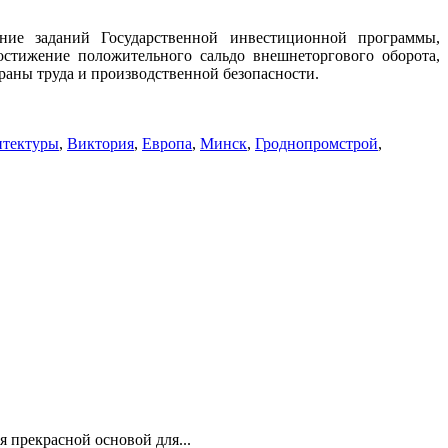
ние заданий Государственной инвестиционной программы,
остижение положительного сальдо внешнеторгового оборота,
аны труда и производственной безопасности.
итектуры
,
Виктория
,
Европа
,
Минск
,
Гроднопромстрой
,
 прекрасной основой для...