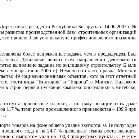
Директивы Президента Республики Беларусь от 14.06.2007 г. №
мы развития производственной базы строительных организаций
 что прошло 3 августа накануне профессионального праздника
поставлены более напряженные задачи, чем в предыдущем. Был
, услуг. Детальный анализ всех направлений деятельности
ьтаты: выполнено задание по жилищному строительству (2 млн
м за январь–июнь 2006 г.). Немного отстают, правда, Минск и
льство 49 социально значимых объектов, хотя за этот отчетный
есте, гостиницы “Виктория” и “Европа” в Минске. Налажено
ен в строй первый пусковой комплекс биофабрики в Витебске,
остигнуты прогнозные планки, а по ряду позиций есть даже
год 117 %, темп роста промышленного производства – 109,9 при
т.д.
рта товаров на фоне общего упадка экспорта: за 1е полугодие
д прошлого года и на 24,7 % превышает темпы роста экспорта
нению с импортом упал на 100,3 процентных пункта. С учетом