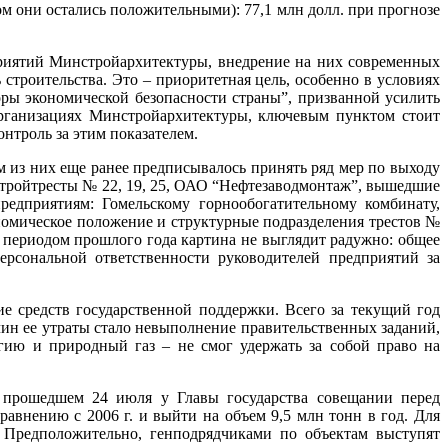
ом они остались положительными): 77,1 млн долл. при прогнозе
приятий Минстройархитектуры, внедрение на них современных
 строительства. Это – приоритетная цель, особенно в условиях
ры экономической безопасности страны”, призванной усилить
рганизациях Минстройархитектуры, ключевым пунктом стоит
нтроль за этим показателем.
 из них еще ранее предписывалось принять ряд мер по выходу
стройтресты № 22, 19, 25, ОАО “Нефтезаводмонтаж”, вышедшие
едприятиям: Гомельскому горно­обогатительному комбинату,
номическое положение и структурные подразделения трестов №
м периодом прошлого года картина не выглядит радужно: общее
рсональной ответственности руководителей предприятий за
е средств государственной поддержки. Всего за текущий год
ин ее утраты стало невыполнение правительственных заданий,
гию и природный газ – не смог удержать за собой право на
а прошедшем 24 июля у Главы государства совещании перед
равнению с 2006 г. и выйти на объем 9,5 млн тонн в год. Для
 Предположительно, генподрядчиками по объектам выступят