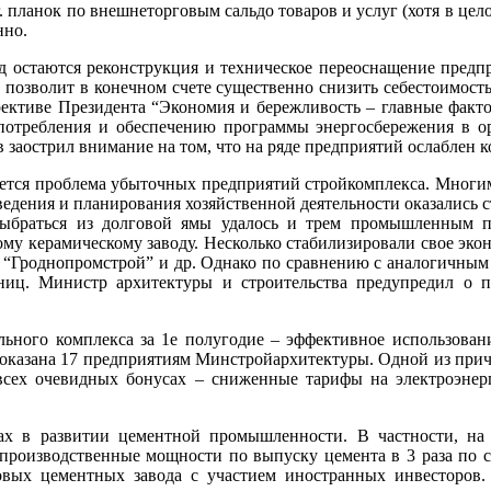
г. планок по внешнеторговым сальдо товаров и услуг (хотя в цел
нно.
д остаются реконструкция и техническое переоснащение пред
 позволит в конечном счете существенно снизить себестоимость
рективе Президента “Экономия и бережливость – главные факто
потребления и обеспечению программы энергосбережения в о
заострил внимание на том, что на ряде предприятий ослаблен ко
ется проблема убыточных предприятий стройкомплекса. Многим
ведения и планирования хозяйственной деятельности оказались 
Выбраться из долговой ямы удалось и трем промышленным пр
ому керамическому заводу. Несколько стабилизировали свое эко
й”, “Гроднопромстрой” и др. Однако по сравнению с аналогичны
иц. Министр архитектуры и строительства предупредил о пе
льного комплекса за 1е полугодие – эффективное использовани
 оказана 17 предприятиям Минстройархитектуры. Одной из прич
 всех очевидных бонусах – сниженные тарифы на электроэнер
ах в развитии цементной промышленности. В частности, н
 производственные мощности по выпуску цемента в 3 раза по с
овых цементных завода с участием иностранных инвесторов.