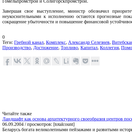
Гомельпромстрой и Солигорскпромстрой.
Завершая свое выступление, министр обозначил приорит
неукоснительными к исполнению остаются прогнозные показ
сокращение убыточности и повышение финансовой устойчивост
0
Теги:
Гребной канал
,
Комплекс
,
Александр Селезнев
,
Витебская
Производство
,
Достижение
,
Топливо
,
Капитал
,
Коллегия
,
Пом
Читайте также
Ландшафт как основа архитектурного своеобразия центров по
06.09.2004 / просмотров: [totalcount]
Беларусь богата великолепными пейзажами и развитыми истори