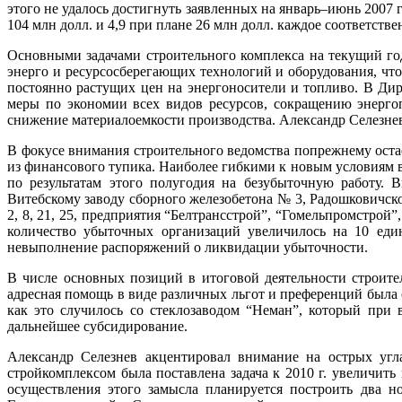
этого не удалось достигнуть заявленных на январь–июнь 2007 
104 млн долл. и 4,9 при плане 26 млн долл. каждое соответстве
Основными задачами строительного комплекса на текущий го
энерго­ и ресурсосберегающих технологий и оборудования, что
постоянно растущих цен на энергоносители и топливо. В Ди
меры по экономии всех видов ресурсов, сокращению энерго
снижение материалоемкости производства. Александр Селезнев 
В фокусе внимания строительного ведомства попрежнему оста
из финансового тупика. Наиболее гибкими к новым условиям 
по результатам этого полугодия на безубыточную работу. 
Витебскому заводу сборного железобетона № 3, Радошковичск
2, 8, 21, 25, предприятия “Белтрансстрой”, “Гомельпромстро
количество убыточных организаций увеличилось на 10 един
невыполнение распоряжений о ликвидации убыточности.
В числе основных позиций в итоговой деятельности строите
адресная помощь в виде различных льгот и преференций была
как это случилось со стеклозаводом “Неман”, который при
дальнейшее субсидирование.
Александр Селезнев акцентировал внимание на острых угл
стройкомплексом была поставлена задача к 2010 г. увеличить
осуществления этого замысла планируется построить два н