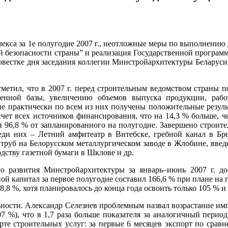
лекса за 1е полугодие 2007 г., неотложные меры по выполнению 
й безопасности страны” и реализация Государственной програм
вестке дня заседания коллегии Минстройархитектуры Беларуси,
метил, что в 2007 г. перед строительным ведомством страны 
нной базы, увеличению объемов выпуска продукции, работ
одие практически по всем из них получены положительные резул
чет всех источников финансирования, что на 14,3 % больше, че
и 96,8 % от запланированного на полугодие. Завершено строите
еди них – Летний амфитеатр в Витебске, гребной канал в Бр
труб на Белорусском металлургическом заводе в Жлобине, введ
дству газетной бумаги в Шклове и др.
го развития Минстройархитектуры за январь–июнь 2007 г. д
й капитал за первое полугодие составил 166,6 % при плане на 
,8 %, хотя планировалось до конца года освоить только 105 % и 
ости. Александр Селезнев проблемным назвал возрастание импо
7 %), что в 1,7 раза больше показателя за аналогичный перио
орте строительных услуг: за первые 6 месяцев экспорт по срав