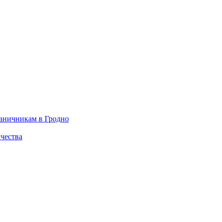
раничникам в Гродно
чества