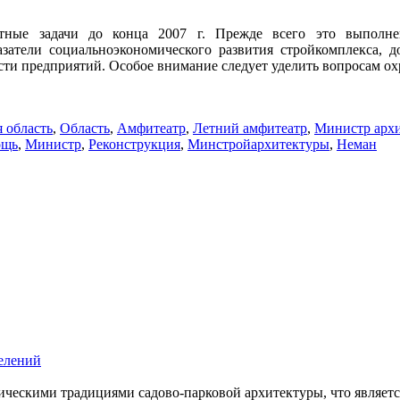
етные задачи до конца 2007 г. Прежде всего это выполне
атели социально­экономического развития стройкомплекса, д
и предприятий. Особое внимание следует уделить вопросам охр
 область
,
Область
,
Амфитеатр
,
Летний амфитеатр
,
Министр арх
ощь
,
Министр
,
Реконструкция
,
Минстройархитектуры
,
Неман
селений
ческими традициями садово-парковой архитектуры, что является