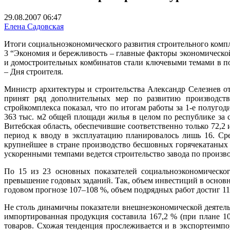
29.08.2007 06:47
Елена Садовская
Итоги социально­экономического развития строительного комп
3 “Экономия и бережливость – главные факторы экономическо
и домостроительных комбинатов стали ключевыми темами в по
– Дня строителя.
Министр архитектуры и строительства Александр Селезнев от
принят ряд дополнительных мер по развитию производстве
стройкомплекса показал, что по итогам работы за 1-е полуг
363 тыс. м2 общей площади жилья в целом по республике за с
Витебская область, обеспечившие соответственно только 72,2 
период к вводу в эксплуатацию планировалось лишь 16. Ср
крупнейшее в стране производство бесшовных горячекатаных 
ускоренными темпами ведется строительство завода по произво
По 15 из 23 основных показателей социально­экономическо
превышение годовых заданий. Так, объем инвестиций в основно
годовом прогнозе 107–108 %, объем подрядных работ достиг 118
Не столь динамичны показатели внешнеэкономической деятельн
импортированная продукция составила 167,2 % (при плане 10
товаров. Схожая тенденция прослеживается и в экспорте­имп