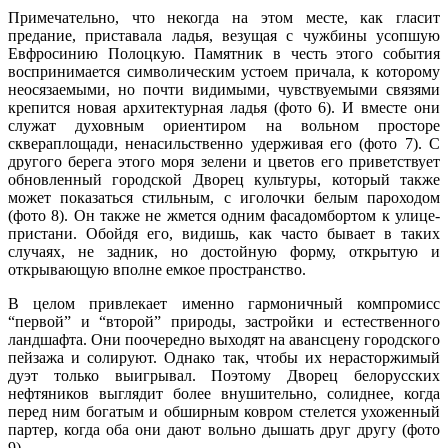
Примечательно, что некогда на этом месте, как гласит
предание, приставала ладья, везущая с чужбины усопшую
Евфросинию Полоцкую. Памятник в честь этого события
воспринимается символическим устоем причала, к которому
неосязаемыми, но почти видимыми, чувствуемыми связями
крепится новая архитектурная ладья (фото 6). И вместе они
служат духовным ориентиром на вольном просторе
сквераплощади, ненасильственно удерживая его (фото 7). С
другого берега этого моря зелени и цветов его приветствует
обновленный городской Дворец культуры, который также
может показаться стильным, с иголочки белым пароходом
(фото 8). Он также не жмется одним фасадом­бортом к улице­
пристани. Обойдя его, видишь, как часто бывает в таких
случаях, не задник, но достойную форму, открытую и
открывающую вполне емкое пространство.
В целом привлекает именно гармоничный компромисс
“первой” и “второй” природы, застройки и естественного
ландшафта. Они поочередно выходят на авансцену городского
пейзажа и солируют. Однако так, чтобы их нерасторжимый
дуэт только выигрывал. Поэтому Дворец белорусских
нефтяников выглядит более внушительно, солиднее, когда
перед ним богатым и обширным ковром стелется ухоженный
партер, когда оба они дают вольно дышать друг другу (фото
9).