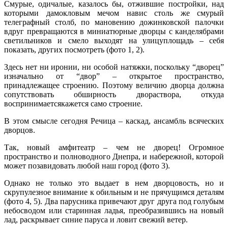
Смурые, одичалые, казалось бы, отжившие постройки, над
которыми дамокловым мечом навис столь же смурый
телеграфный столб, по мановению дожинковской палочки
вдруг превращаются в миниатюрные дворцы с канделябрами
светильников и смело выходят на улицу­площадь – себя
показать, других посмотреть (фото 1, 2).
Здесь нет ни иронии, ни особой натяжки, поскольку “дворец”
изначально от “двор” – открытое пространство,
принадлежащее строению. Поэтому величию дворца должна
сопутствовать обширность двора­створа, откуда
воспринимаетсякажется само строение.
В этом смысле сегодня Речица – каскад, ансамбль всяческих
дворцов.
Так, новый амфитеатр – чем не дворец! Огромное
пространство и полноводного Днепра, и набережной, которой
может позавидовать любой наш город (фото 3).
Однако не только это выдает в нем дворцовость, но и
скрупулезное внимание к обильным и не прячущимся деталям
(фото 4, 5). Два парусника привечают друг друга под голубым
небосводом или старинная ладья, преобразившись на новый
лад, раскрывает синие паруса и ловит свежий ветер.