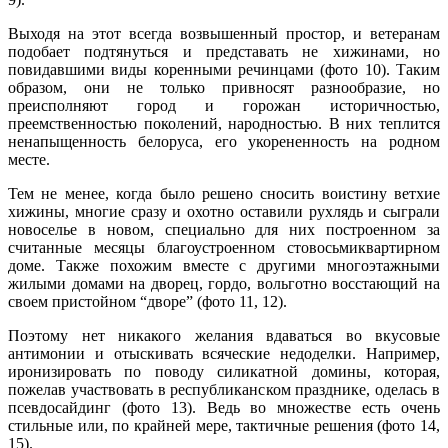
Выходя на этот всегда возвышенный простор, и ветеранам
подобает подтянуться и представать не хижинами, но
повидавшими виды коренными речинцами (фото 10). Таким
образом, они не только привносят разнообразие, но
преисполняют город и горожан историчностью,
преемственностью поколений, народностью. В них теплится
ненапыщенность белоруса, его укорененность на родном
месте.
Тем не менее, когда было решено сносить воистину ветхие
хижины, многие сразу и охотно оставили рухлядь и сыграли
новоселье в новом, специально для них построенном за
считанные месяцы благоустроенном стовосьми­квартирном
доме. Также похожим вместе с другими многоэтажными
жилыми домами на дворец, гордо, вольготно восстающий на
своем пристойном “дворе” (фото 11, 12).
Поэтому нет никакого желания вдаваться во вкусовые
антимонии и отыскивать всяческие недоделки. Например,
иронизировать по поводу силикатной домины, которая,
пожелав участвовать в республиканском празднике, оделась в
псевдосайдинг (фото 13). Ведь во множестве есть очень
стильные или, по крайней мере, тактичные решения (фото 14,
15).