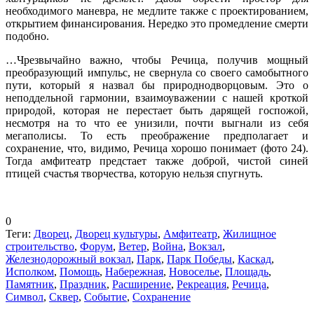
необходимого маневра, не медлите также с проектированием,
открытием финансирования. Нередко это промедление смерти
подобно.
…Чрезвычайно важно, чтобы Речица, получив мощный
преобразующий импульс, не свернула со своего самобытного
пути, который я назвал бы природнодворцовым. Это о
неподдельной гармонии, взаимоуважении с нашей кроткой
природой, которая не перестает быть дарящей госпожой,
несмотря на то что ее унизили, почти выгнали из себя
мегаполисы. То есть преображение предполагает и
сохранение, что, видимо, Речица хорошо понимает (фото 24).
Тогда амфитеатр предстает также доброй, чистой синей
птицей счастья творчества, которую нельзя спугнуть.
0
Теги:
Дворец
,
Дворец культуры
,
Амфитеатр
,
Жилищное
строительство
,
Форум
,
Ветер
,
Война
,
Вокзал
,
Железнодорожный вокзал
,
Парк
,
Парк Победы
,
Каскад
,
Исполком
,
Помощь
,
Набережная
,
Новоселье
,
Площадь
,
Памятник
,
Праздник
,
Расширение
,
Рекреация
,
Речица
,
Символ
,
Сквер
,
Событие
,
Сохранение