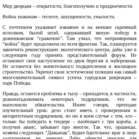
Мир дворцам – открытости, благополучию и праздничности.
Война хижинам – тесноте, запущенности, унылости.
С почтением указывает изваяние и на внешне скромный
исполком, былой штаб, одержавший явную победу в
дожинковском “сражении”. Там узнал, что непримиримая
“война” будет продолжена по всем фронтам. Так, планируется
закончить реконструкцию экологического центра, дабы уже в
следующем году принять представительный форум. Не
остановит свое наступление по двум берегам и набережная.
Не останется без значительного подкрепления и жилищное
строительство. Укрепит свои эстетические позиции как самый
многозначительный символ успеха городская рекреация –
парк Победы.
Правда, остаются проблемы в тылу – приходится, в частности,
дожинатьдожимать некоторых подрядчиков, что не
выполнили обязательства. Иначе говоря, преподан
поучительный урок: дело стоит иметь с проверенным и
авторитетным подрядчиком, но ни в коем случае с тем, кто –
только бы победить в тендере – наобещает с три короба, а
получив аванс, забывает про многое. Так что, оршанцы,
хозяева следующих “Дажынак”, будьте бдительны: враг в лице
халтурщиков не дремлет. Дабы обрести простор для