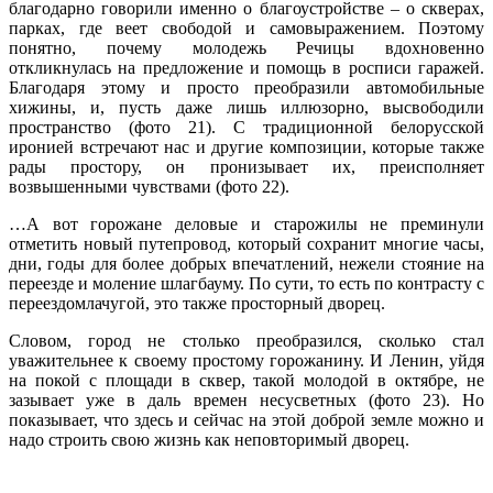
благодарно говорили именно о благоустройстве – о скверах,
парках, где веет свободой и самовыражением. Поэтому
понятно, почему молодежь Речицы вдохновенно
откликнулась на предложение и помощь в росписи гаражей.
Благодаря этому и просто преобразили автомобильные
хижины, и, пусть даже лишь иллюзорно, высвободили
пространство (фото 21). С традиционной белорусской
иронией встречают нас и другие композиции, которые также
рады простору, он пронизывает их, преисполняет
возвышенными чувствами (фото 22).
…А вот горожане деловые и старожилы не преминули
отметить новый путепровод, который сохранит многие часы,
дни, годы для более добрых впечатлений, нежели стояние на
переезде и моление шлагбауму. По сути, то есть по контрасту с
переездом­лачугой, это также просторный дворец.
Словом, город не столько преобразился, сколько стал
уважительнее к своему простому горожанину. И Ленин, уйдя
на покой с площади в сквер, такой молодой в октябре, не
зазывает уже в даль времен несусветных (фото 23). Но
показывает, что здесь и сейчас на этой доброй земле можно и
надо строить свою жизнь как неповторимый дворец.