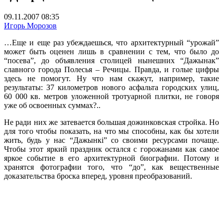
09.11.2007 08:35
Игорь Морозов
…Еще и еще раз убеждаешься, что архитектурный “урожай”
может быть оценен лишь в сравнении с тем, что было до
“посева”, до объявления столицей нынешних “Дажынак”
славного города Полесья – Речицы. Правда, и голые цифры
здесь не помогут. Ну что нам скажут, например, такие
результаты: З7 километров нового асфальта городских улиц,
60 000 кв. метров уложенной тротуарной плитки, не говоря
уже об освоенных суммах?..
Не ради них же затевается большая дожинковская стройка. Но
для того чтобы показать, на что мы способны, как бы хотели
жить, будь у нас “Дажынкi” со своими ресурсами почаще.
Чтобы этот яркий праздник остался с горожанами как самое
яркое событие в его архитектурной биографии. Потому и
хранятся фотографии того, что “до”, как вещественные
доказательства броска вперед, уровня преобразований.