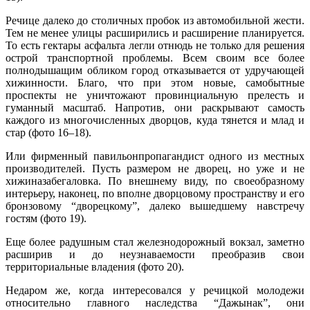
Речице далеко до столичных пробок из автомобильной жести.
Тем не менее улицы расширились и расширение планируется.
То есть гектары асфальта легли отнюдь не только для решения
острой транспортной проблемы. Всем своим все более
полнодышащим обликом город отказывается от удручающей
хижинности. Благо, что при этом новые, самобытные
проспекты не уничтожают провинциальную прелесть и
гуманный масштаб. Напротив, они раскрывают самость
каждого из многочисленных дворцов, куда тянется и млад и
стар (фото 16–18).
Или фирменный павильонпропагандист одного из местных
производителей. Пусть размером не дворец, но уже и не
хижиназабегаловка. По внешнему виду, по своеобразному
интерьеру, наконец, по вполне дворцовому пространству и его
бронзовому “дворецкому”, далеко вышедшему навстречу
гостям (фото 19).
Еще более радушным стал железнодорожный вокзал, заметно
расширив и до неузнаваемости преобразив свои
территориальные владения (фото 20).
Недаром же, когда интересовался у речицкой молодежи
относительно главного наследства “Дажынак”, они