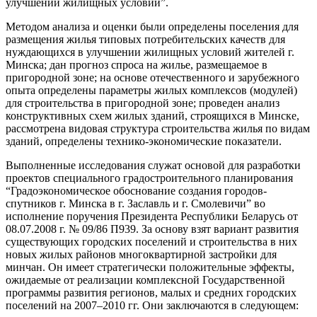
улучшении жилищных условий”.
Методом анализа и оценки были определены поселения для
размещения жилья типовых потребительских качеств для
нуждающихся в улучшении жилищных условий жителей г.
Минска; дан прогноз спроса на жилье, размещаемое в
пригородной зоне; на основе отечественного и зарубежного
опыта определены параметры жилых комплексов (модулей)
для строительства в пригородной зоне; проведен анализ
конструктивных схем жилых зданий, строящихся в Минске,
рассмотрена видовая структура строительства жилья по видам
зданий, определены технико-экономические показатели.
Выполненные исследования служат основой для разработки
проектов специального градостроительного планирования
“Градоэкономическое обоснование создания городов-
спутников г. Минска в г. Заславль и г. Смолевичи” во
исполнение поручения Президента Республики Беларусь от
08.07.2008 г. № 09/86 П939. За основу взят вариант развития
существующих городских поселений и строительства в них
новых жилых районов многоквартирной застройки для
минчан. Он имеет стратегически положительные эффекты,
ожидаемые от реализации комплексной Государственной
программы развития регионов, малых и средних городских
поселений на 2007–2010 гг. Они заключаются в следующем: