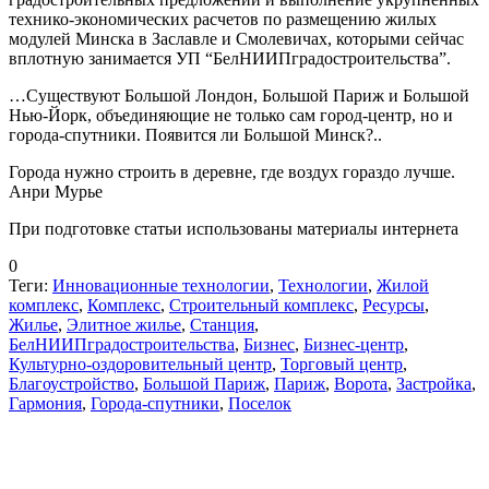
технико-экономических расчетов по размещению жилых
модулей Минска в Заславле и Смолевичах, которыми сейчас
вплотную занимается УП “БелНИИПградостроительства”.
…Существуют Большой Лондон, Большой Париж и Большой
Нью-Йорк, объединяющие не только сам город-центр, но и
города-спутники. Появится ли Большой Минск?..
Города нужно строить в деревне, где воздух гораздо лучше.
Анри Мурье
При подготовке статьи использованы материалы интернета
0
Теги:
Инновационные технологии
,
Технологии
,
Жилой
комплекс
,
Комплекс
,
Строительный комплекс
,
Ресурсы
,
Жилье
,
Элитное жилье
,
Станция
,
БелНИИПградостроительства
,
Бизнес
,
Бизнес-центр
,
Культурно-оздоровительный центр
,
Торговый центр
,
Благоустройство
,
Большой Париж
,
Париж
,
Ворота
,
Застройка
,
Гармония
,
Города-спутники
,
Поселок