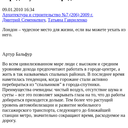
09.01.2010 16:34
Архитектура и строительство №7 (206) 2009 г.
Дмитрий Семенкевич
,
Татьяна Гавриленко
Лондон – чудесное место для жизни, если вы можете уехать из
него.
Артур Бальфур
Во всем цивилизованном мире люди с высоким и средним
уровнями дохода предпочитают работать в городе-центре, а
жить в так называемых спальных районах. В последнее время
наметилась тенденция, когда горожане стали активно
перебираться из “спальников” в города-спутники.
Преимущества очевидны: чистый воздух, отсутствие шума и
суеты – все это позволяет закрывать глаза на то, что до работы
добираться приходится дольше. Тем более что растущий
уровень автомобилизации и развитие мобильного
пассажирского транспорта, следующего до ближайшей
станции метро, значительно сокращают время, расходуемое на
дорогу.