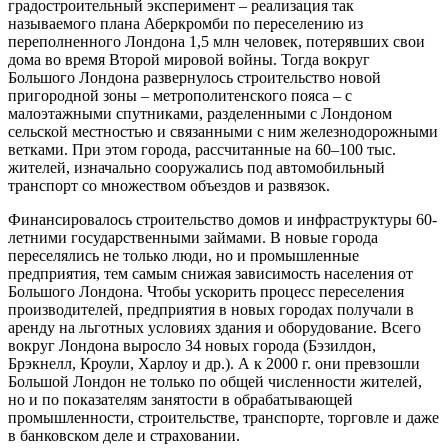
градостроительный эксперимент – реализация так
называемого плана Аберкромби по переселению из
переполненного Лондона 1,5 млн человек, потерявших свои
дома во время Второй мировой войны. Тогда вокруг
Большого Лондона развернулось строительство новой
пригородной зоны – метрополитенского пояса – с
малоэтажными спутниками, разделенными с Лондоном
сельской местностью и связанными с ним железнодорожными
ветками. При этом города, рассчитанные на 60–100 тыс.
жителей, изначально сооружались под автомобильный
транспорт со множеством объездов и развязок.
Финансировалось строительство домов и инфраструктуры 60-
летними государственными займами. В новые города
переселялись не только люди, но и промышленные
предприятия, тем самым снижая зависимость населения от
Большого Лондона. Чтобы ускорить процесс переселения
производителей, предприятия в новых городах получали в
аренду на льготных условиях здания и оборудование. Всего
вокруг Лондона выросло 34 новых города (Бэзилдон,
Брэкнелл, Кроули, Харлоу и др.). А к 2000 г. они превзошли
Большой Лондон не только по общей численности жителей,
но и по показателям занятости в обрабатывающей
промышленности, строительстве, транспорте, торговле и даже
в банковском деле и страховании.