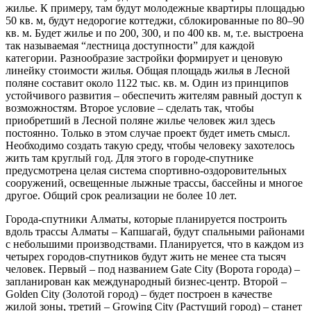
жилье. К примеру, там будут молодежные квартиры площадью
50 кв. м, будут недорогие коттеджи, сблокированные по 80–90
кв. м. Будет жилье и по 200, 300, и по 400 кв. м, т.е. выстроена
так называемая “лестница доступности” для каждой
категории. Разнообразие застройки формирует и ценовую
линейку стоимости жилья. Общая площадь жилья в Лесной
поляне составит около 1122 тыс. кв. м. Один из принципов
устойчивого развития – обеспечить жителям равный доступ к
возможностям. Второе условие – сделать так, чтобы
приобретший в Лесной поляне жилье человек жил здесь
постоянно. Только в этом случае проект будет иметь смысл.
Необходимо создать такую среду, чтобы человеку захотелось
жить там круглый год. Для этого в городе-спутнике
предусмотрена целая система спортивно-оздоровительных
сооружений, освещенные лыжные трассы, бассейны и многое
другое. Общий срок реализации не более 10 лет.
Города-спутники Алматы
, которые планируется построить
вдоль трассы Алматы – Капшагай, будут спальными районами
с небольшими производствами. Планируется, что в каждом из
четырех городов-спутников будут жить не менее ста тысяч
человек. Первый – под названием Gate City (Ворота города) –
запланирован как международный бизнес-центр. Второй –
Golden City (Золотой город) – будет построен в качестве
жилой зоны, третий – Growing City (Растущий город) – станет