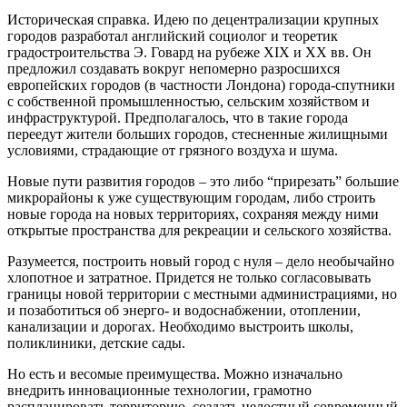
Историческая справка.
Идею по децентрализации крупных
городов разработал английский социолог и теоретик
градостроительства Э. Говард на рубеже XIX и XX вв. Он
предложил создавать вокруг непомерно разросшихся
европейских городов (в частности Лондона) города-спутники
с собственной промышленностью, сельским хозяйством и
инфраструктурой. Предполагалось, что в такие города
переедут жители больших городов, стесненные жилищными
условиями, страдающие от грязного воздуха и шума.
Новые пути развития городов – это либо “прирезать” большие
микрорайоны к уже существующим городам, либо строить
новые города на новых территориях, сохраняя между ними
открытые пространства для рекреации и сельского хозяйства.
Разумеется, построить новый город с нуля – дело необычайно
хлопотное и затратное. Придется не только согласовывать
границы новой территории с местными администрациями, но
и позаботиться об энерго- и водоснабжении, отоплении,
канализации и дорогах. Необходимо выстроить школы,
поликлиники, детские сады.
Но есть и весомые преимущества. Можно изначально
внедрить инновационные технологии, грамотно
распланировать территорию, создать целостный современный