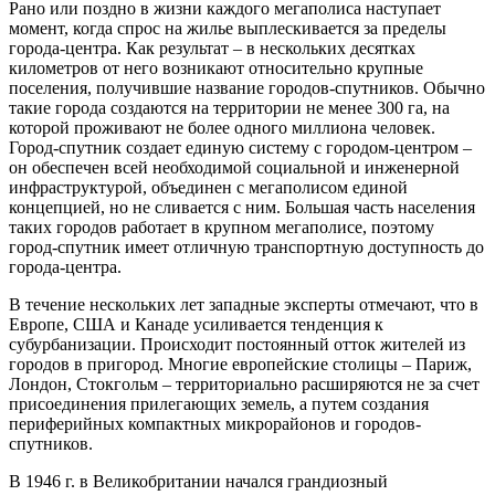
Рано или поздно в жизни каждого мегаполиса наступает
момент, когда спрос на жилье выплескивается за пределы
города-центра. Как результат – в нескольких десятках
километров от него возникают относительно крупные
поселения, получившие название городов-спутников. Обычно
такие города создаются на территории не менее 300 га, на
которой проживают не более одного миллиона человек.
Город-спутник создает единую систему с городом-центром –
он обеспечен всей необходимой социальной и инженерной
инфраструктурой, объединен с мегаполисом единой
концепцией, но не сливается с ним. Большая часть населения
таких городов работает в крупном мегаполисе, поэтому
город-спутник имеет отличную транспортную доступность до
города-центра.
В течение нескольких лет западные эксперты отмечают, что в
Европе, США и Канаде усиливается тенденция к
субурбанизации. Происходит постоянный отток жителей из
городов в пригород. Многие европейские столицы – Париж,
Лондон, Стокгольм – территориально расширяются не за счет
присоединения прилегающих земель, а путем создания
периферийных компактных микрорайонов и городов-
спутников.
В 1946 г. в Великобритании начался грандиозный