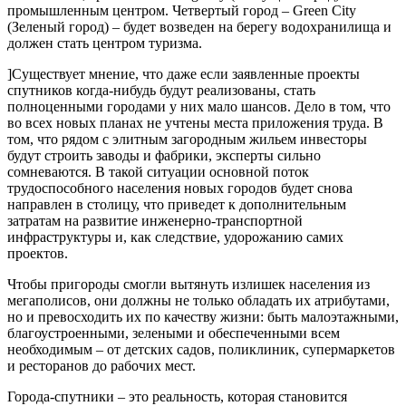
промышленным центром. Четвертый город – Green City
(Зеленый город) – будет возведен на берегу водохранилища и
должен стать центром туризма.
]Существует мнение, что даже если заявленные проекты
спутников когда-нибудь будут реализованы, стать
полноценными городами у них мало шансов. Дело в том, что
во всех новых планах не учтены места приложения труда. В
том, что рядом с элитным загородным жильем инвесторы
будут строить заводы и фабрики, эксперты сильно
сомневаются. В такой ситуации основной поток
трудоспособного населения новых городов будет снова
направлен в столицу, что приведет к дополнительным
затратам на развитие инженерно-транспортной
инфраструктуры и, как следствие, удорожанию самих
проектов.
Чтобы пригороды смогли вытянуть излишек населения из
мегаполисов, они должны не только обладать их атрибутами,
но и превосходить их по качеству жизни: быть малоэтажными,
благоустроенными, зелеными и обеспеченными всем
необходимым – от детских садов, поликлиник, супермаркетов
и ресторанов до рабочих мест.
Города-спутники – это реальность, которая становится