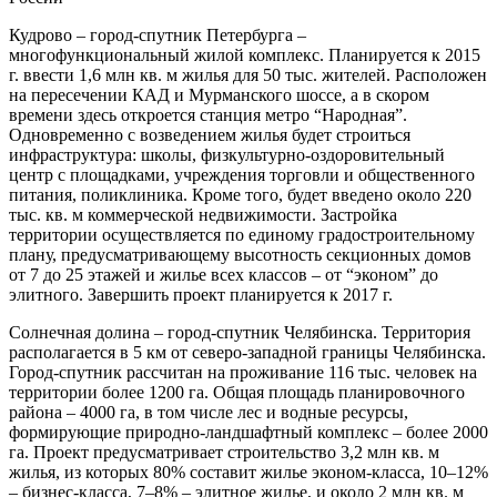
Кудрово
– город-спутник Петербурга –
многофункциональный жилой комплекс. Планируется к 2015
г. ввести 1,6 млн кв. м жилья для 50 тыс. жителей. Расположен
на пересечении КАД и Мурманского шоссе, а в скором
времени здесь откроется станция метро “Народная”.
Одновременно с возведением жилья будет строиться
инфраструктура: школы, физкультурно-оздоровительный
центр с площадками, учреждения торговли и общественного
питания, поликлиника. Кроме того, будет введено около 220
тыс. кв. м коммерческой недвижимости. Застройка
территории осуществляется по единому градостроительному
плану, предусматривающему высотность секционных домов
от 7 до 25 этажей и жилье всех классов – от “эконом” до
элитного. Завершить проект планируется к 2017 г.
Солнечная долина
– город-спутник Челябинска. Территория
располагается в 5 км от северо-западной границы Челябинска.
Город-спутник рассчитан на проживание 116 тыс. человек на
территории более 1200 га. Общая площадь планировочного
района – 4000 га, в том числе лес и водные ресурсы,
формирующие природно-ландшафтный комплекс – более 2000
га. Проект предусматривает строительство 3,2 млн кв. м
жилья, из которых 80% составит жилье эконом-класса, 10–12%
– бизнес-класса, 7–8% – элитное жилье, и около 2 млн кв. м