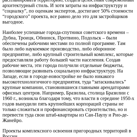
архитектурный стиль. И хотя затраты на инфраструктуру и
“социалку”, по оценкам экспертов, достигают 50% стоимости
“городского” проекта, все равно дело это для застройщиков
выгодное.
Наиболее успешные города-спутники советского времени –
Дубна, Троицк, Обнинск, Протвино, Подольск – были
обеспечены рабочими местами по полной программе. Там
было либо наукоемкое производство, либо оборонное
предприятие, либо крупный строительный комплекс, которые
предоставляли работу большей части населения. Создав
рабочие места, эти города получили отдельные бюджеты,
позволяющие развивать социальную инфраструктуру. На
Западе, если в городе-новостройке не было никакого
высокотехнологичного предприятия, туда “затаскивались”
крупные компании, становившиеся главными арендаторами
офисных центров. Например, Бразилиа, столица Бразилии с
1960 г., возникла благодаря тому, что власти в середине 1950-х
годов вынудили пять крупнейших корпораций страны не
только сложиться и профинансировать строительство, но и
перевести туда свои штаб-квартиры из Сан-Паулу и Рио-де-
Жанейро.
Проекты комплексного освоения пригородных территорий в
России