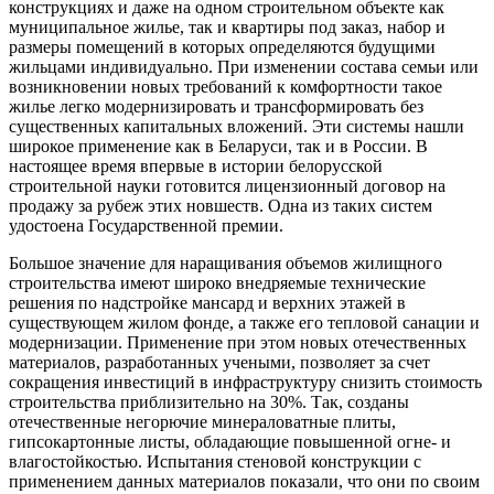
конструкциях и даже на одном строительном объекте как
муниципальное жилье, так и квартиры под заказ, набор и
размеры помещений в которых определяются будущими
жильцами индивидуально. При изменении состава семьи или
возникновении новых требований к комфортности такое
жилье легко модернизировать и трансформировать без
существенных капитальных вложений. Эти системы нашли
широкое применение как в Беларуси, так и в России. В
настоящее время впервые в истории белорусской
строительной науки готовится лицензионный договор на
продажу за рубеж этих новшеств. Одна из таких систем
удостоена Государственной премии.
Большое значение для наращивания объемов жилищного
строительства имеют широко внедряемые технические
решения по надстройке мансард и верхних этажей в
существующем жилом фонде, а также его тепловой санации и
модернизации. Применение при этом новых отечественных
материалов, разработанных учеными, позволяет за счет
сокращения инвестиций в инфраструктуру снизить стоимость
строительства приблизительно на 30%. Так, созданы
отечественные негорючие минераловатные плиты,
гипсокартонные листы, обладающие повышенной огне- и
влагостойкостью. Испытания стеновой конструкции с
применением данных материалов показали, что они по своим