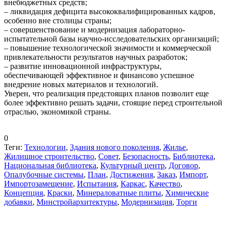
внебюджетных средств;
– ликвидация дефицита высококвалифицированных кадров,
особенно вне столицы страны;
– совершенствование и модернизация лабораторно-
испытательной базы научно-исследовательских организаций;
– повышение технологической значимости и коммерческой
привлекательности результатов научных разработок;
– развитие инновационной инфраструктуры,
обеспечивающей эффективное и финансово успешное
внедрение новых материалов и технологий.
Уверен, что реализация предстоящих планов позволит еще
более эффективно решать задачи, стоящие перед строительной
отраслью, экономикой страны.
0
Теги:
Технологии
,
Здания нового поколения
,
Жилье
,
Жилищное строительство
,
Совет
,
Безопасность
,
Библиотека
,
Национальная библиотека
,
Культурный центр
,
Договор
,
Опалубочные системы
,
План
,
Достижения
,
Заказ
,
Импорт
,
Импортозамещение
,
Испытания
,
Каркас
,
Качество
,
Концепция
,
Краски
,
Минераловатные плиты
,
Химические
добавки
,
Минстройархитектуры
,
Модернизация
,
Торги