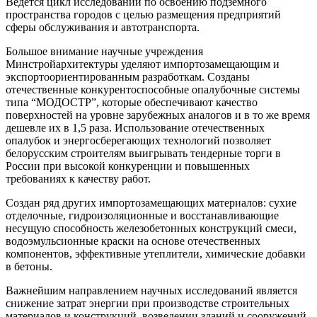
Ведется цикл исследований по освоению подземного
пространства городов с целью размещения предприятий
сферы обслуживания и автотранспорта.
Большое внимание научные учреждения
Минстройархитектуры уделяют импортозамещающим и
экспортоориентированным разработкам. Созданы
отечественные конкурентоспособные опалубочные системы
типа “МОДОСТР”, которые обеспечивают качество
поверхностей на уровне зарубежных аналогов и в то же время
дешевле их в 1,5 раза. Использование отечественных
опалубок и энергосберегающих технологий позволяет
белорусским строителям выигрывать тендерные торги в
России при высокой конкуренции и повышенных
требованиях к качеству работ.
Создан ряд других импортозамещающих материалов: сухие
отделочные, гидроизоляционные и восстанавливающие
несущую способность железобетонных конструкций смеси,
водоэмульсионные краски на основе отечественных
компонентов, эффективные утеплители, химические добавки
в бетоны.
Важнейшим направлением научных исследований является
снижение затрат энергии при производстве строительных
материалов и конструкций, возведении зданий и сооружений,