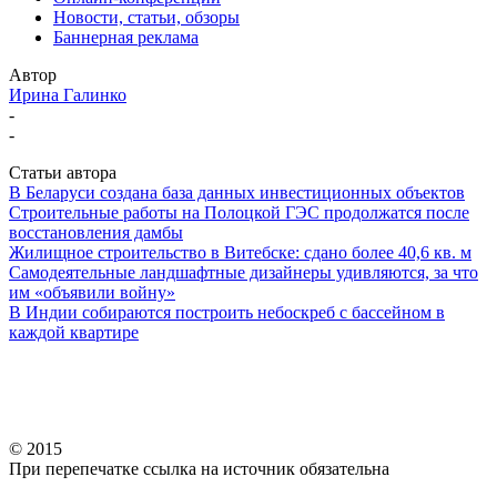
Новости, статьи, обзоры
Баннерная реклама
Автор
Ирина Галинко
-
-
Статьи автора
В Беларуси создана база данных инвестиционных объектов
Строительные работы на Полоцкой ГЭС продолжатся после
восстановления дамбы
Жилищное строительство в Витебске: сдано более 40,6 кв. м
Самодеятельные ландшафтные дизайнеры удивляются, за что
им «объявили войну»
В Индии собираются построить небоскреб с бассейном в
каждой квартире
© 2015
При перепечатке ссылка на источник обязательна