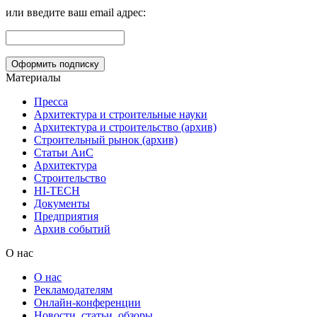
или введите ваш email адрес:
Материалы
Пресса
Архитектура и строительные науки
Архитектура и строительство (архив)
Строительный рынок (архив)
Статьи АиС
Архитектура
Строительство
HI-TECH
Документы
Предприятия
Архив событий
О нас
О нас
Рекламодателям
Онлайн-конференции
Новости, статьи, обзоры