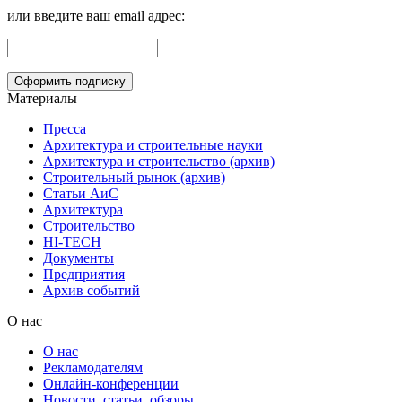
или введите ваш email адрес:
Материалы
Пресса
Архитектура и строительные науки
Архитектура и строительство (архив)
Строительный рынок (архив)
Статьи АиС
Архитектура
Строительство
HI-TECH
Документы
Предприятия
Архив событий
О нас
О нас
Рекламодателям
Онлайн-конференции
Новости, статьи, обзоры