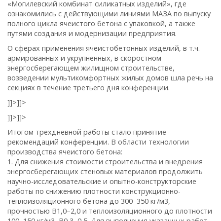
«Могилевский комбинат силикатных изделий», где
ознакомились с действующими линиями МАЗА по выпуску
полного цикла ячеистого бетона с упаковкой, а также
путями создания и модернизации предприятия.
О сферах применения ячеистобетонных изделий, в т.ч.
армированных и укрупненных, в скоростном
энергосберегающем жилищном строительстве,
возведении мультикомфортных жилых домов шла речь на
секциях в течение третьего дня конференции.
]]>
]]>
]]>
]]>
Итогом трехдневной работы стало принятие
рекомендаций конференции. В области технологии
производства ячеистого бетона:
1. Для снижения стоимости строительства и внедрения
энергосберегающих стеновых материалов продолжить
научно-исследовательские и опытно-конструкторские
работы по снижению плотности конструкционно-
теплоизоляционного бетона до 300–350 кг/м3,
прочностью В1,0–2,0 и теплоизоляционного до плотности
100–150 кг/м3, В0,3–0,5. Для выполнения указанных работ