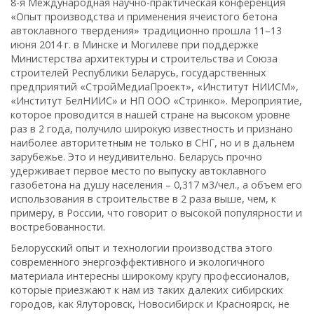
8-я Международная научно-практическая конференция
«Опыт производства и применения ячеистого бетона
автоклавного твердения» традиционно прошла 11–13
июня 2014 г. в Минске и Могилеве при поддержке
Министерства архитектуры и строительства и Союза
строителей Республики Беларусь, государственных
предприятий «СтройМедиаПроект», «Институт НИИСМ»,
«Институт БелНИИС» и НП ООО «Стринко». Мероприятие,
которое проводится в нашей стране на высоком уровне
раз в 2 года, получило широкую известность и признано
наиболее авторитетным не только в СНГ, но и в дальнем
зарубежье. Это и неудивительно. Беларусь прочно
удерживает первое место по выпуску автоклавного
газобетона на душу населения – 0,317 м3/чел., а объем его
использования в строи­тельстве в 2 раза выше, чем, к
примеру, в России, что говорит о высокой популярности и
востребованности.
Белорусский опыт и технологии производства этого
современного энергоэффективного и экологичного
материала интересны широкому кругу профессионалов,
которые приезжают к нам из таких далеких сибирских
городов, как Ялуторовск, Новосибирск и Красноярск, не