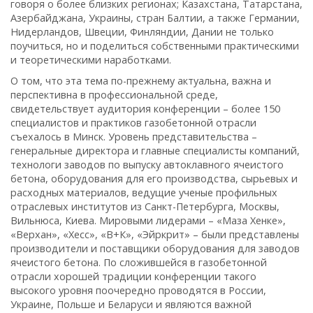
говоря о более близких регионах; Казахстана, Татарстана,
Азербайджана, Украины, стран Балтии, а также Германии,
Нидерландов, Швеции, Финляндии, Дании не только
поучиться, но и поделиться собственными практическими
и теоретическими наработками.
О том, что эта тема по-прежнему актуальна, важна и
перспективна в профессиональной среде,
свидетельствует аудитория конференции – более 150
специалистов и практиков газобетонной отрасли
съехалось в Минск. Уровень представительства –
генеральные директора и главные специалисты компаний,
технологи заводов по выпуску автоклавного ячеистого
бетона, оборудования для его производства, сырьевых и
расходных материалов, ведущие ученые профильных
отраслевых институтов из Санкт-Петербурга, Москвы,
Вильнюса, Киева. Мировыми лидерами – «Маза Хенке»,
«Верхан», «Хесс», «В+К», «Эйркрит» – были представлены
производители и поставщики оборудования для заводов
ячеистого бетона. По сложившейся в газобетонной
отрасли хорошей традиции конференции такого
высокого уровня поочередно проводятся в России,
Украине, Польше и Беларуси и являются важной