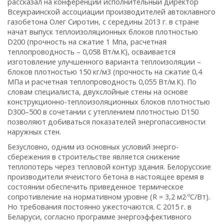
рассказал на конференции исполнительный директор
Всеукраинской ассоциации производителей автоклавного
газобетона Олег Сиротин, с середины 2013 г. в стране
начат выпуск теплоизоляционных блоков плотностью
D200 (прочность на сжатие 1 Мпа, расчетная
теплопроводность – 0,058 Вт/м.К), осваивается
изготовление улучшенного варианта тепло­изоляции –
блоков плотностью 150 кг/м3 (прочность на сжатие 0,4
МПа и расчетная теплопроводность 0,055 Вт/м.К). По
словам специалиста, двухслойные стены на основе
конструкционно-теплоизоляционных блоков плотностью
D300–500 в сочетании с утеплением плотностью D150
позволяют добиваться показателей энергопассивности
наружных стен.
Безусловно, одним из основных условий энерго­
сбережения в строительстве является снижение
теплопотерь через тепловой контур здания. Белорусские
производители ячеистого бетона в настоящее время в
состоянии обеспечить приведенное термическое
сопротивление на нормативном уровне (R = 3,2 м2·ºС/Вт).
Но требования постоянно ужесточаются. С 2015 г. в
Беларуси, согласно программе энергоэффективного