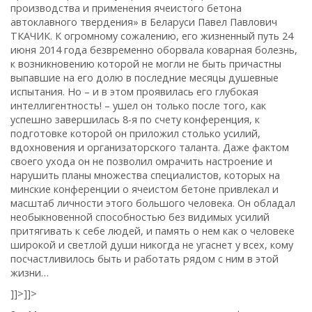
производства и применения ячеистого бетона
автоклавного твердения» в Беларуси Павел Павлович
ТКАЧИК. К огромному сожалению, его жизненный путь 24
июня 2014 года безвременно оборвала коварная болезнь,
к возникновению которой не могли не быть причастны
выпавшие на его долю в последние месяцы душевные
испытания. Но – и в этом проявилась его глубокая
интеллигентность! – ушел он только после того, как
успешно завершилась 8-я по счету конференция, к
подготовке которой он приложил столько усилий,
вдохновения и организаторского таланта. Даже фактом
своего ухода он не позволил омрачить настроение и
нарушить планы множества специалистов, которых на
минские конференции о ячеистом бетоне привлекал и
масштаб личности этого большого человека. Он обладал
необыкновенной способностью без видимых усилий
притягивать к себе людей, и память о нем как о человеке
широкой и светлой души никогда не угаснет у всех, кому
посчастливилось быть и работать рядом с ним в этой
жизни…
]]>
]]>