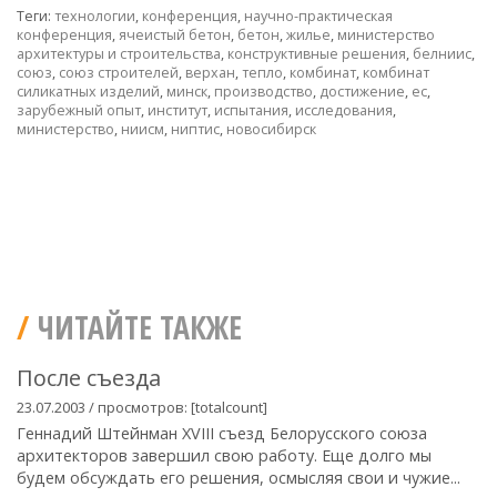
Теги:
технологии
,
конференция
,
научно-практическая
конференция
,
ячеистый бетон
,
бетон
,
жилье
,
министерство
архитектуры и строительства
,
конструктивные решения
,
белниис
,
союз
,
союз строителей
,
верхан
,
тепло
,
комбинат
,
комбинат
силикатных изделий
,
минск
,
производство
,
достижение
,
ес
,
зарубежный опыт
,
институт
,
испытания
,
исследования
,
министерство
,
ниисм
,
ниптис
,
новосибирск
ЧИТАЙТЕ ТАКЖЕ
После съезда
23.07.2003 / просмотров: [totalcount]
Геннадий Штейнман XVIII съезд Белорусского союза
архитекторов завершил свою работу. Еще долго мы
будем обсуждать его решения, осмысляя свои и чужие...