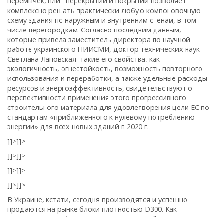
перемычек, плит перекрытий и покрытий позволяет
комплексно решать практически любую компоновочную
схему здания по наружным и внутренним стенам, в том
числе перегородкам. Согласно последним данным,
которые привела заместитель директора по научной
работе украинского НИИСМИ, доктор технических наук
Светлана Лаповская, такие его свойства, как
экологичность, огнестойкость, возможность повторного
использования и переработки, а также удельные расходы
ресурсов и энергоэффективность, свидетельствуют о
перспективности применения этого прогрессивного
строительного материала для удовлетворения цели ЕС по
стандартам «приближенного к нулевому потреблению
энергии» для всех новых зданий в 2020 г.
]]>
]]>
]]>
]]>
]]>
]]>
]]>
]]>
В Украине, кстати, сегодня производятся и успешно
продаются на рынке блоки плотностью D300. Как