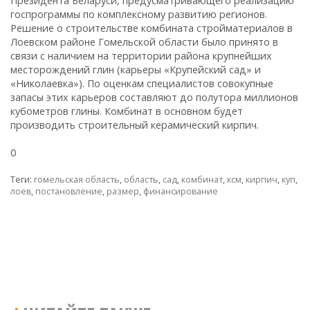
Президента Беларуси, предусматривающего реализацию
госпрограммы по комплексному развитию регионов.
Решение о строительстве комбината стройматериалов в
Лоевском районе Гомельской области было принято в
связи с наличием на территории района крупнейших
месторождений глин (карьеры «Крупейский сад» и
«Николаевка»). По оценкам специалистов совокупные
запасы этих карьеров составляют до полутора миллионов
кубометров глины. Комбинат в основном будет
производить строительный керамический кирпич.
0
Теги:
гомельская область
,
область
,
сад
,
комбинат
,
ксм
,
кирпич
,
куп
,
лоев
,
постановление
,
размер
,
финансирование