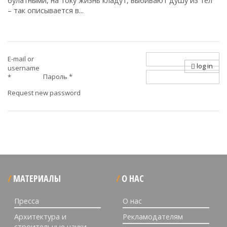
булатными, на току жизнь кладут, выбивают душу из тел"
– так описывается в...
E-mail or
log in
username
Пароль
*
*
Request new password
МАТЕРИАЛЫ
О НАС
Пресса
О нас
Архитектура и
Рекламодателям
строительные науки