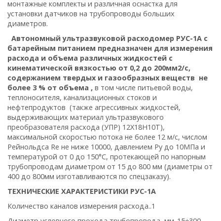
монтажные комплекты и различная оснастка для
установки датчиков на трубопроводы больших
диаметров.
Автономный ультразвуковой расходомер РУС-1А с
батарейным питанием предназначен для измерения
расхода и объема различных жидкостей с
кинематической вязкостью от 0,2 до 200мм2/с,
содержанием твердых и газообразных веществ не
более 3 % от объема ,
в том числе питьевой воды,
теплоносителя, канализационных стоков и
нефтепродуктов (также агрессивных жидкостей,
выдерживающих материал ультразвукового
преобразователя расхода (УПР) 12Х18Н10Т),
максимальной скоростью потока не более 12 м/с, числом
Рейнольдса Re не ниже 10000, давлением Pу до 10МПа и
температурой от 0 до 150°С, протекающей по напорным
трубопроводам диаметром от 15 до 800 мм (диаметры от
400 до 800мм изготавливаются по спецзаказу).
ТЕХНИЧЕСКИЕ ХАРАКТЕРИСТИКИ РУС-1A
Количество каналов измерения расхода..1
Диаметр условного прохода трубопровода, мм..15÷300