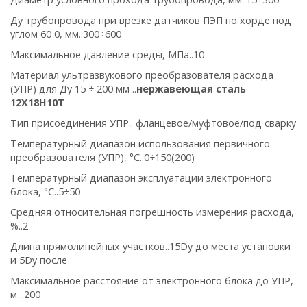
Ду трубопровода при врезке датчиков ПЭП по хорде под
углом 60 0, мм..300÷600
Максимальное давление среды, МПа..10
Материал ультразвукового преобразователя расхода
(УПР) для Ду 15 ÷ 200 мм ..
нержавеющая сталь
12Х18Н10Т
Тип присоединения УПР.. фланцевое/муфтовое/под сварку
Температурный диапазон использования первичного
преобразователя (УПР), °С..0÷150(200)
Температурный диапазон эксплуатации электронного
блока, °С..5÷50
Средняя относительная погрешность измерения расхода,
%..2
Длина прямолинейных участков..15Dу до места установки
и 5Dу после
Максимальное расстояние от электронного блока до УПР,
м ..200