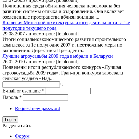
23.07.2003 / просмотров: [totalcount]
Полноценная среда обитания человека невозможна без
развитой системы отдыха и оздоровления. Она включает
озелененные пространства вблизи жилища,...
Коллегия Минстройархитектуры: итоги деятельности за 1-е
полугодие текущего года
29.08.2007 / просмотров: [totalcount]
Итоги социально­экономического развития строительного
комплекса за 1е полугодие 2007 г., неотложные меры по
выполнению Директивы Президента...
Лучшие агроусадьбы 2009 года выбрали в Беларуси
26.02.2010 / просмотров: [totalcount]
Подведены итоги республиканского конкурса «Лучшая
агроэкоусадьба 2009 года». Гран-при конкурса завоевала
сельская усадьба «Над...
E-mail or username
*
Пароль
*
Request new password
Log in
Разделы сайта
Форум