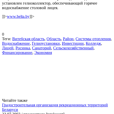
установлен гелиоколлектор, обеспечивающий горячее
водоснабжение столовой лицея.
]]>
www.belta.by
]]>
0
Теги:
Витебская область
,
Область
,
Район
,
Системы отопления
,
Водоснабжение
,
Гелиоустановки
,
Инвестиции
,
Колледж
,
Лицей
,
Росинка
,
Санаторий
,
Сельскохозяйственный
,
Финансирование
,
Экономия
Читайте также
Градостроительная организация рекреационных территорий
Беларуси