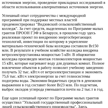
источников энергии, проведение прикладных исследований в
области использования альтернативных источников энергии.
Успешный опыт сотрудничества с международной
программой при поддержке местных властей
продемонстрировал "Видзовский сельскохозяйственный
колледж". За счет средств, выделенных по Программе малых
грантов ПРООН ГЭФ в Беларуси, в прошлом году здесь
реализован проект по внедрению энергосберегающих
технологий, инвестиции по которому в укрепление
материально-технической базы колледжа составили Br150
млн. В результате в учебном хозяйстве колледжа внедрена
ветроэлектроустановка мощностью 5 кВт. В общежитии
колледжа произведен монтаж гелиоколлекторов мощностью
15 кВт, которые нагревают воду для душевых комнат. Полное
вовлечение объектов в работу позволит учебному заведению
получать 32 тыс. кВт.ч от ветроэлектростанции и экономить
75,6 тыс. кВт.ч электроэнергии за счет гелиосистемы
подогрева воды. Экономия бюджетных средств в денежном
выражении в год составит более Br23 млн. По подсчетам,
выброс оксидов углерода уменьшится почти на 2 тыс.т в год.
Еще один успешный проект по Программе малых грантов
осуществил "Улльский государственный профессиональный
лицей сельскохозяйственного производства". Здесь