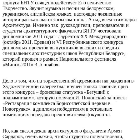
корпуса БНТУ священнодействует Его величество
Творчество. Звучит музыка и песни на белорусском,
украинском, английском языках, настоящие жизненные
истории рассказываются языком танца. А над всем этим царит
Архитектура. Именно так руководители, преподаватели и
студенты архитектурного факультета БНТУ чествовали
дипломников 2011 года – лауреатов XX Международного
(октябрь 2011, Ереван) и VI Республиканского конкурса
дипломных проектов выпускников высших и средних
специальных архитектурных школ Республики Беларусь,
который прошел в рамках Национального фестиваля
«Минск-2011» 3–5 ноября.
Дело в том, что на торжественной церемонии награждения в
Художественной галерее был вручен только главный приз
этого конкурса – бронзовая статуэтка «Бегущий с
подрамником», которую получил И. Полонский за проект
«Реставрация комплекса Борисоглебской церкви в
Новогрудке», а дипломы победителям в остальных
номинациях передали представителям факультета.
Но, как сказал декан архитектурного факультета Армен
Сардаров, очень важно, чтобы студенты почувствовали,