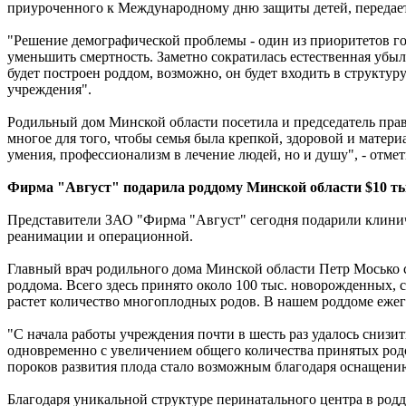
приуроченного к Международному дню защиты детей, переда
"Решение демографической проблемы - один из приоритетов го
уменьшить смертность. Заметно сократилась естественная убыль
будет построен роддом, возможно, он будет входить в структур
учреждения".
Родильный дом Минской области посетила и председатель пра
многое для того, чтобы семья была крепкой, здоровой и матер
умения, профессионализм в лечение людей, но и душу", - отмет
Фирма "Август" подарила роддому Минской области $10 ты
Представители ЗАО "Фирма "Август" сегодня подарили клинич
реанимации и операционной.
Главный врач родильного дома Минской области Петр Мосько ск
роддома. Всего здесь принято около 100 тыс. новорожденных, 
растет количество многоплодных родов. В нашем роддоме еж
"С начала работы учреждения почти в шесть раз удалось сниз
одновременно с увеличением общего количества принятых род
пороков развития плода стало возможным благодаря оснащению
Благодаря уникальной структуре перинатального центра в р