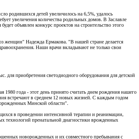
сло родившихся детей увеличилось на 6,5%, удалось
ребует увеличения количества родильных домов. В Заславле
 будет объявлен конкурс проектов на строительство этого
юз женщин" Надежда Ермакова. "В нашей стране делается
здравоохранения. Наши врачи вкладывают не только свои
с. для приобретения светодиодного оборудования для детской
я 1980 года - этот день принято считать днем рождения нашего
ения встречают в среднем 12 новых жизней. С каждым годом
ворожденных Минской области".
ющихся в проведении интенсивной терапии и реанимации,
ных технологий пренатальной диагностики врожденных
ношенных новорожденных и их совместного пребывания с