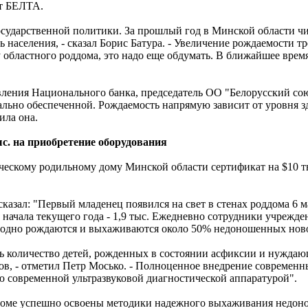
ет БЕЛТА.
сударственной политики. За прошлый год в Минской области чи
 населения, - сказал Борис Батура. - Увеличение рождаемости т
у областного роддома, это надо еще обдумать. В ближайшее время
вления Национального банка, председатель ОО "Белорусский со
иально обеспеченной. Рождаемость напрямую зависит от уровня 
ила она.
с. на приобретение оборудования
ескому родильному дому Минской области сертификат на $10 ты
азал: "Первый младенец появился на свет в стенах роддома 6 ма
с начала текущего года - 1,9 тыс. Ежедневно сотрудники учрежд
егодно рождаются и выхаживаются около 50% недоношенных но
ить количество детей, рожденных в состоянии асфиксии и нужда
ов, - отметил Петр Мосько. - Полноценное внедрение современ
 современной ультразвуковой диагностической аппаратурой".
оддоме успешно освоены методики надежного выхаживания недо