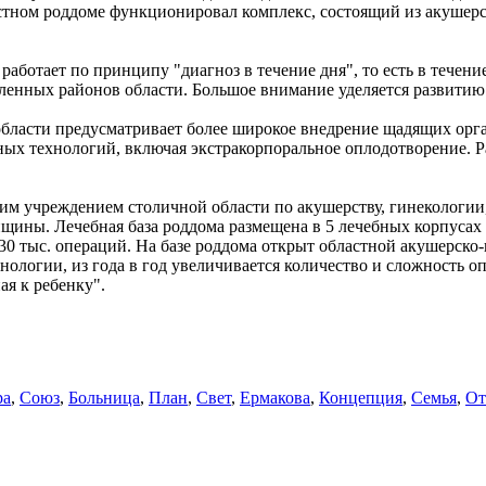
стном роддоме функционировал комплекс, состоящий из акушерс
ботает по принципу "диагноз в течение дня", то есть в течение
ленных районов области. Большое внимание уделяется развитию
бласти предусматривает более широкое внедрение щадящих орг
ных технологий, включая экстракорпоральное оплодотворение. 
м учреждением столичной области по акушерству, гинекологии,
ины. Лечебная база роддома размещена в 5 лечебных корпусах н
0 тыс. операций. На базе роддома открыт областной акушерско
ологии, из года в год увеличивается количество и сложность
ая к ребенку".
ра
,
Союз
,
Больница
,
План
,
Свет
,
Ермакова
,
Концепция
,
Семья
,
От