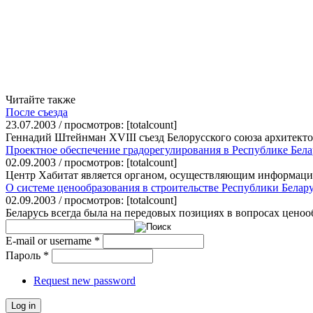
Читайте также
После съезда
23.07.2003 / просмотров: [totalcount]
Геннадий Штейнман XVIII съезд Белорусского союза архитектор
Проектное обеспечение градорегулирования в Республике Бела
02.09.2003 / просмотров: [totalcount]
Центр Хабитат является органом, осуществляющим информацио
О системе ценообразования в строительстве Республики Белар
02.09.2003 / просмотров: [totalcount]
Беларусь всегда была на передовых позициях в вопросах ценооб
E-mail or username
*
Пароль
*
Request new password
Log in