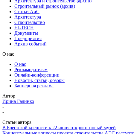
Архитектура и строительство (архив)
Строительный рынок (архив)
Статьи АиС
Архитектура
Строительство
HI-TECH
Документы
Предприятия
Архив событий
О нас
О нас
Рекламодателям
Онлайн-конференции
Новости, статьи, обзоры
Баннерная реклама
Автор
Ирина Галинко
-
-
Статьи автора
В Брестской крепости к 22 июня откроют новый музей
Концептуальные вопросы проекта строительства АЭС рассмот