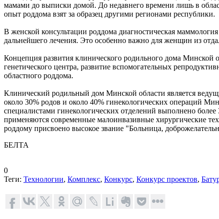
мамами до выписки домой. До недавнего времени лишь в обла
опыт роддома взят за образец другими регионами республики.
В женской консультации роддома диагностическая маммология ра
дальнейшего лечения. Это особенно важно для женщин из отда
Концепция развития клинического родильного дома Минской о
генетического центра, развитие вспомогательных репродуктив
областного роддома.
Клинический родильный дом Минской области является ведущи
около 30% родов и около 40% гинекологических операций Минщ
специалистами гинекологических отделений выполнено более 3
применяются современные малоинвазивные хирургические техн
роддому присвоено высокое звание "Больница, доброжелательн
БЕЛТА
0
Теги:
Технологии
,
Комплекс
,
Конкурс
,
Конкурс проектов
,
Бату