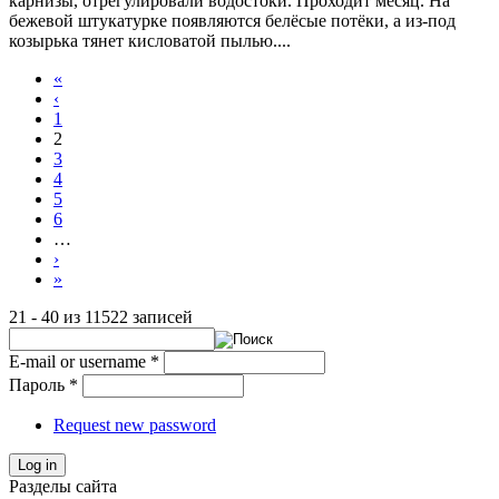
карнизы, отрегулировали водостоки. Проходит месяц. На
бежевой штукатурке появляются белёсые потёки, а из-под
козырька тянет кисловатой пылью....
«
‹
1
2
3
4
5
6
…
›
»
21 - 40 из 11522 записей
E-mail or username
*
Пароль
*
Request new password
Log in
Разделы сайта