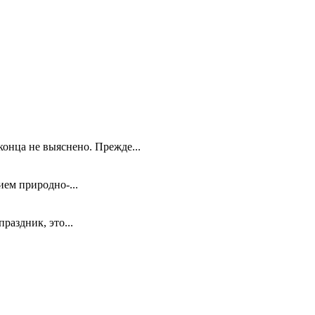
конца не выяснено. Прежде...
ием природно-...
раздник, это...