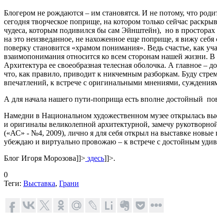
Блогером не рождаются – им становятся. И не потому, что родить
сегодня творческое поприще, на котором только сейчас раскры
чудеса, которым подивился бы сам Эйнштейн), но в просторах 
на это неизведанное, не нахоженное еще поприще, я вижу себя 
поверку становится «храмом понимания». Ведь счастье, как уча
взаимопонимания относится ко всем сторонам нашей жизни. В 
Архитектура ее своеобразная телесная оболочка. А главное – 
что, как правило, приводит к никчемным разборкам. Буду стре
впечатлений, к встрече с оригинальными мнениями, суждениям
А для начала нашего пути-поприща есть вполне достойный пов
Намедни в Национальном художественном музее открылась вы
и оригиналы великолепной архитектурной, замечу рукотворной
(«АС» - №4, 2009), лично я для себя открыл на выставке новые 
убеждаю и виртуально провожаю – к встрече с достойным уди
Блог Игоря Морозова
]]>
здесь
]]>
.
0
Теги:
Выставка
,
Грани