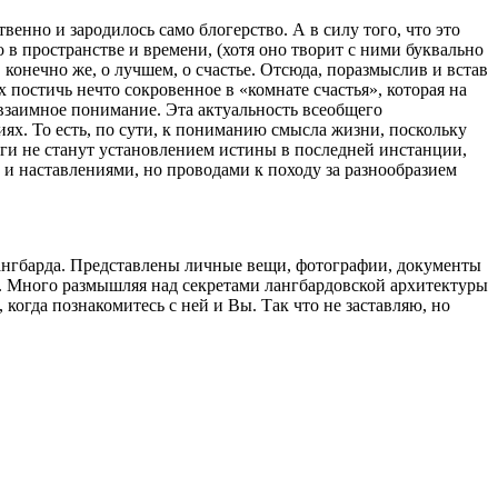
твенно и зародилось само блогерство. А в силу того, что это
в пространстве и времени, (хотя оно творит с ними буквально
конечно же, о лучшем, о счастье. Отсюда, поразмыслив и встав
 постичь нечто сокровенное в «комнате счастья», которая на
т взаимное понимание. Эта актуальность всеобщего
х. То есть, по сути, к пониманию смысла жизни, поскольку
оги не станут установлением истины в последней инстанции,
 и наставлениями, но проводами к походу за разнообразием
ангбарда. Представлены личные вещи, фотографии, документы
. Много размышляя над секретами лангбардовской архитектуры
 когда познакомитесь с ней и Вы. Так что не заставляю, но