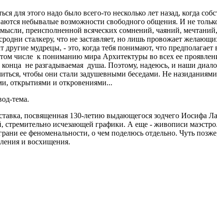
ся для этого надо было всего-то несколько лет назад, когда собс
ваются небывалые возможности свободного общения. И не только 
мысли, преисполненной всяческих сомнений, чаяний, мечтаний, 
сродни сталкеру, что не заставляет, но лишь провожает желающих
т другие мудрецы, - это, когда тебя понимают, что предполагае
том числе к пониманию мира Архитектуры во всех ее проявления
до конца не разгадываемая душа. Поэтому, надеюсь, и наши диал
миться, чтобы они стали задушевными беседами. Не назиданиями
и, открытиями и откровениями...
од-тема.
ставка, посвященная 130-летию выдающегося зодчего Иосифа Л
, стремительно исчезающей графики. А еще - живописи маэстро
грани ее феноменальности, о чем поделюсь отдельно. Чуть позже,
вления и восхищения.