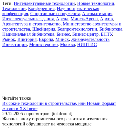
Теги:
Интеллектуальные технологии
,
Новые технологии
,
Технологии
,
Конференция
,
Научно-практическая
конференция
,
Спортивные сооружения
,
Автоматизация
,
Интеллектуальные здания
,
Арена
,
Минск-Арена
,
Архив
,
Архитектура и строительство
,
Министерство архитектуры и
строительства
,
Швейцария
,
Белпромтехнологии
,
Библиотека
,
Национальная библиотека
,
Бизнес
,
Бизнес-центр
,
БНТУ
,
Рынок
,
Виктория
,
Европа
,
Минск
,
Жизнедеятельность
,
Инвестиции
,
Министерство
,
Москва
,
НИПТИС
Читайте также
Высокие технологии в строительстве, или Новый формат
жизни в XXI веке
29.12.2005 / просмотров: [totalcount]
Жизнь в эпоху стремительного развития и изменения
технологий обрушивает на человека мощные