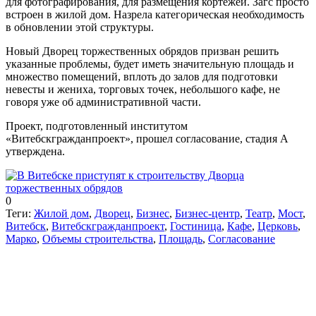
для фотографирования, для размещения кортежей. Загс просто
встроен в жилой дом. Назрела категорическая необходимость
в обновлении этой структуры.
Новый Дворец торжественных обрядов призван решить
указанные проблемы, будет иметь значительную площадь и
множество помещений, вплоть до залов для подготовки
невесты и жениха, торговых точек, небольшого кафе, не
говоря уже об административной части.
Проект, подготовленный институтом
«Витебскгражданпроект», прошел согласование, стадия А
утверждена.
0
Теги:
Жилой дом
,
Дворец
,
Бизнес
,
Бизнес-центр
,
Театр
,
Мост
,
Витебск
,
Витебскгражданпроект
,
Гостиница
,
Кафе
,
Церковь
,
Марко
,
Объемы строительства
,
Площадь
,
Согласование