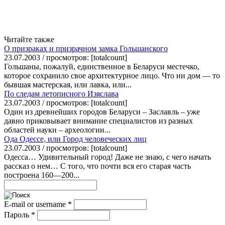
Читайте также
О призраках и призрачном замка Гольшанского
23.07.2003 / просмотров: [totalcount]
Гольшаны, пожалуй, единственное в Беларуси местечко,
которое сохранило свое архитектурное лицо. Что ни дом — то
бывшая мастерская, или лавка, или...
По следам летописного Изяслава
23.07.2003 / просмотров: [totalcount]
Один из древнейших городов Беларуси – Заславль – уже
давно приковывает внимание специалистов из разных
областей науки – археологии...
Ода Одессе, или Город человеческих лиц
23.07.2003 / просмотров: [totalcount]
Одесса… Удивительный город! Даже не знаю, с чего начать
рассказ о нем… С того, что почти вся его старая часть
построена 160—200...
E-mail or username
*
Пароль
*