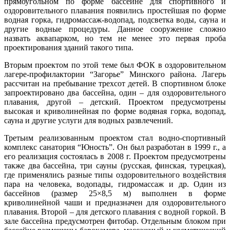
прямоугольном по форме бассейне для спортивного и
оздоровительного плавания появились простейшая по форме
водная горка, гидромассаж-водопад, подсветка воды, сауна и
другие водные процедуры. Данное сооружение сложно
назвать аквапарком, но тем не менее это первая проба
проектирования зданий такого типа.
Вторым проектом по этой теме был ФОК в оздоровительном
лагере-профилактории “Загорье” Минского района. Лагерь
рассчитан на пребывание трехсот детей. В спортивном блоке
запроектировано два бассейна, один – для оздоровительного
плавания, другой – детский. Проектом предусмотрены
высокая и криволинейная по форме водяная горка, водопад,
сауна и другие услуги для водных развлечений.
Третьим реализованным проектом стал водно-спортивный
комплекс санатория “Юность”. Он был разработан в 1999 г., а
его реализация состоялась в 2008 г. Проектом предусмотрены
также два бассейна, три сауны (русская, финская, турецкая),
где применялись разные типы оздоровительного воздействия
пара на человека, водопады, гидромассаж и др. Один из
бассейнов (размер 25×8,5 м) выполнен в форме
криволинейной чаши и предназначен для оздоровительного
плавания. Второй – для детского плавания с водной горкой. В
зале бассейна предусмотрен фитобар. Отдельным блоком при