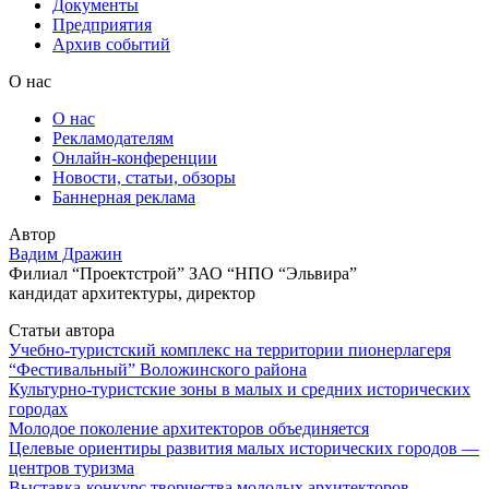
Документы
Предприятия
Архив событий
О нас
О нас
Рекламодателям
Онлайн-конференции
Новости, статьи, обзоры
Баннерная реклама
Автор
Вадим Дражин
Филиал “Проектстрой” ЗАО “НПО “Эльвира”
кандидат архитектуры, директор
Статьи автора
Учебно-туристский комплекс на территории пионерлагеря
“Фестивальный” Воложинского района
Культурно-туристские зоны в малых и средних исторических
городах
Молодое поколение архитекторов объединяется
Целевые ориентиры развития малых исторических городов —
центров туризма
Выставка-конкурс творчества молодых архитекторов