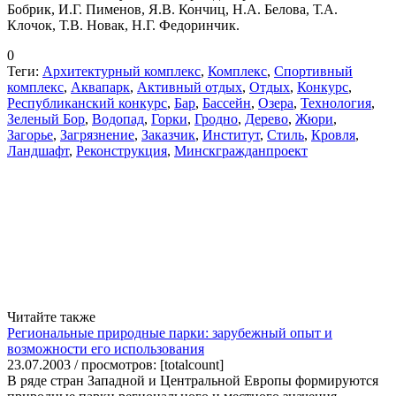
Бобрик, И.Г. Пименов, Я.В. Кончиц, Н.А. Белова, Т.А.
Клочок, Т.В. Новак, Н.Г. Федоринчик.
0
Теги:
Архитектурный комплекс
,
Комплекс
,
Спортивный
комплекс
,
Аквапарк
,
Активный отдых
,
Отдых
,
Конкурс
,
Республиканский конкурс
,
Бар
,
Бассейн
,
Озера
,
Технология
,
Зеленый Бор
,
Водопад
,
Горки
,
Гродно
,
Дерево
,
Жюри
,
Загорье
,
Загрязнение
,
Заказчик
,
Институт
,
Стиль
,
Кровля
,
Ландшафт
,
Реконструкция
,
Минскгражданпроект
Читайте также
Региональные природные парки: зарубежный опыт и
возможности его использования
23.07.2003 / просмотров: [totalcount]
В ряде стран Западной и Центральной Европы формируются