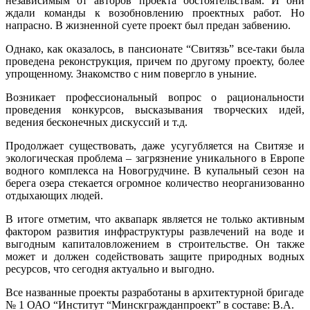
независимым от авторов проекта обстоятельствам. И они
ждали команды к возобновлению проектных работ. Но
напрасно. В жизненной суете проект был предан забвению.
Однако, как оказалось, в пансионате “Свитязь” все-таки была
проведена реконструкция, причем по другому проекту, более
упрощенному. Знакомство с ним повергло в уныние.
Возникает профессиональный вопрос о рациональности
проведения конкурсов, высказывания творческих идей,
ведения бесконечных дискуссий и т.д.
Продолжает существовать, даже усугубляется на Свитязе и
экологическая проблема – загрязнение уникального в Европе
водного комплекса на Новогрудчине. В купальный сезон на
берега озера стекается огромное количество неорганизованно
отдыхающих людей.
В итоге отметим, что аквапарк является не только активным
фактором развития инфраструктуры развлечений на воде и
выгодным капиталовложением в строительстве. Он также
может и должен содействовать защите природных водных
ресурсов, что сегодня актуально и выгодно.
Все названные проекты разработаны в архитектурной бригаде
№ 1 ОАО “Институт “Минскгражданпроект” в составе: В.А.