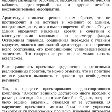
бассейне размещены барокамера, массажный и косметический
кабинеты, тренажерный зал и другие лечебно-
восстановительные мероприятия.
Архитектура комплекса решена таким образом, что не
противоречит и не вступает в конфликт со зданием,
построенным ранее, хотя и имеет современный стиль. Силуэт
здания определяет наклонная кровля в сочетании с
конструктивными колоннами по периметру фасада.
Остекленная пирамида, соединенная переходом с главным
корпусом, является доминантой архитектурного построения
всего сооружения, его композиционно уравновешивающим
элементом. Это сооружение уже вполне можно назвать
аквапарком.
Если сравнивать проектные предложения и фотоснимки
реализованных проектов, то можно отметить, что на практике
не все удается выполнить и довести до необходимого
результата.
Так, в процессе проектирования водно-спортивного
комплекса “Юность” возникло достаточно много проблем с
размещением водной горки в зале бассейна. Однако, когда все
было решено, заказчик… отказался от ее установки. В
нарушение проектного замысла была также упрощена
технология гидромассажных процедур, изменены интерьеры