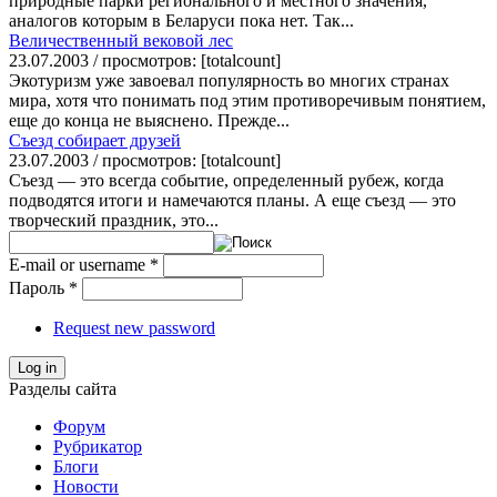
природные парки регионального и местного значения,
аналогов которым в Беларуси пока нет. Так...
Величественный вековой лес
23.07.2003 / просмотров: [totalcount]
Экотуризм уже завоевал популярность во многих странах
мира, хотя что понимать под этим противоречивым понятием,
еще до конца не выяснено. Прежде...
Съезд собирает друзей
23.07.2003 / просмотров: [totalcount]
Съезд — это всегда событие, определенный рубеж, когда
подводятся итоги и намечаются планы. А еще съезд — это
творческий праздник, это...
E-mail or username
*
Пароль
*
Request new password
Log in
Разделы сайта
Форум
Рубрикатор
Блоги
Новости