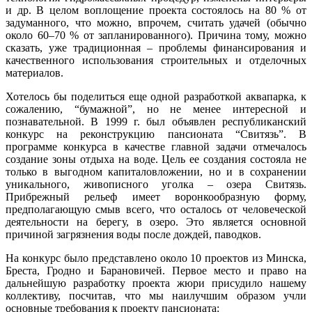
и др. В целом воплощение проекта состоялось на 80 % от
задуманного, что можно, впрочем, считать удачей (обычно
около 60–70 % от запланированного). Причина тому, можно
сказать, уже традиционная – проблемы финансирования и
качественного использования строительных и отделочных
материалов.
Хотелось бы поделиться еще одной разработкой аквапарка, к
сожалению, “бумажной”, но не менее интересной и
познавательной. В 1999 г. был объявлен республиканский
конкурс на реконструкцию пансионата “Свитязь”. В
программе конкурса в качестве главной задачи отмечалось
создание зоны отдыха на воде. Цель ее создания состояла не
только в выгодном капиталовложении, но и в сохранении
уникального, живописного уголка – озера Свитязь.
Прибрежный рельеф имеет воронкообразную форму,
предполагающую смыв всего, что осталось от человеческой
деятельности на берегу, в озеро. Это является основной
причиной загрязнения воды после дождей, паводков.
На конкурс было представлено около 10 проектов из Минска,
Бреста, Гродно и Барановичей. Первое место и право на
дальнейшую разработку проекта жюри присудило нашему
коллективу, посчитав, что мы наилучшим образом учли
основные требования к проекту пансионата: