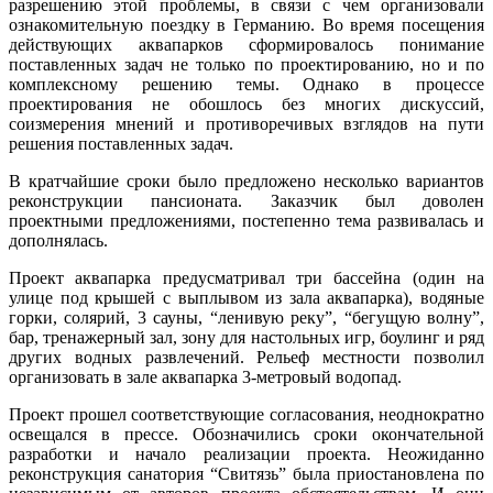
разрешению этой проблемы, в связи с чем организовали
ознакомительную поездку в Германию. Во время посещения
действующих аквапарков сформировалось понимание
поставленных задач не только по проектированию, но и по
комплексному решению темы. Однако в процессе
проектирования не обошлось без многих дискуссий,
соизмерения мнений и противоречивых взглядов на пути
решения поставленных задач.
В кратчайшие сроки было предложено несколько вариантов
реконструкции пансионата. Заказчик был доволен
проектными предложениями, постепенно тема развивалась и
дополнялась.
Проект аквапарка предусматривал три бассейна (один на
улице под крышей с выплывом из зала аквапарка), водяные
горки, солярий, 3 сауны, “ленивую реку”, “бегущую волну”,
бар, тренажерный зал, зону для настольных игр, боулинг и ряд
других водных развлечений. Рельеф местности позволил
организовать в зале аквапарка 3-метровый водопад.
Проект прошел соответствующие согласования, неоднократно
освещался в прессе. Обозначились сроки окончательной
разработки и начало реализации проекта. Неожиданно
реконструкция санатория “Свитязь” была приостановлена по