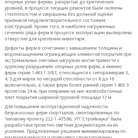
опорных узлах фермы, раскрытые до критических
уровней, в процессе текущих ремонтов были оклеены
стеклохолстом и закрашены без должной оценки
признаков неудовлетворительного состояния
конструкций. Кроме того, в наиболее нагруженных
сечениях ряда ферм в процессе эксплуатации высверлены
отверстия для крепления инвентаря.
Дефекты ферм в сочетании с завышением толщины и
водонасыщением ограждающих элементов покрытия при
экстремальных снеговых нагрузках могли привести к
хрупкому разрушению опорных узлов ферм, а именно
ферм серии 1.463.1-3/87, относящихся к типоразмерам 3,
4, 5 для марок по несущей способности от 8 до 16
включительно, а также ферм более ранней серии 1.463-3
пролетом 24 м, при опирании на них железобетонных
плит покрытия шириной грузовой площади 12 м.
Для повышения эксплуатационной надежности
безраскосных ферм спортзалов, смонтированных по
типовому проекту 222-1-475.86, УП “Стройнаука” была
разработана проектно-сметная документация на их
усиление. Предложенные решения минимизированы по
материалоемкости и позволяют гарантированно