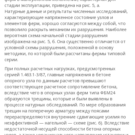
стадии эксплуатации, приведена на рис. 5, а.
Натурные данные и результаты численных исследований,
характеризующие напряженное состояние узлов и
элементов ферм, хорошо согласуются между собой, что
позволило раскрыть механизм их разрушения. Наиболее
вероятная схема начальной стадии разрушения
изображена на рис. 5, б. Она существенно отличается от
условной схемы разрушения, положенной в основу
методики, по которой были рассчитаны фермы типовой
серии.
При полных расчетных нагрузках, предусмотренных
серией 1.463.1-3/87, главные напряжения в бетоне
опорного узла по данным расчетов превышают
соответствующее расчетное сопротивление бетона,
вследствие чего в опорных узлах ферм типа ФБМ24
образуются трещины, которые и были выявлены в
процессе натурных обследований. По мере образования
трещин на поперечную арматуру между поясами
перераспределяются внутренние сдвигающие усилия по
неэффективной — нагельной — схеме (рис. 6). Вследствие
недостаточной несущей способности бетона опорных
узлов, а также нерационального направления установки и