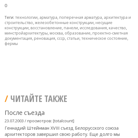
0
Теги:
технологии
,
арматура
,
поперечная арматура
,
архитектура и
строительство
,
железобетонные конструкции
,
несущие
конструкции
,
восстановление
,
панели
,
исследования
,
качество
,
минстройархитектуры
,
москва
,
образование
,
проектно-сметная
документация
,
реновация
,
ссср
,
статьи
,
техническое состояние
,
фермы
ЧИТАЙТЕ ТАКЖЕ
После съезда
23.07.2003 / просмотров: [totalcount]
Геннадий Штейнман XVIII съезд Белорусского союза
архитекторов завершил свою работу. Еще долго мы