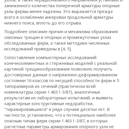
заниженного количества поперечной арматуры опорные
узлы фермы менее надежны. Это выражается прежде
всего в ослаблении анкеровки продольной арматуры
нижнего пояса, вплоть до его отрыва.
Подробнее описание причин и механизма образования
сквозных трещин в опорных и промежуточных узлах
обследованных ферм, а также методики численных
исследований приведены в [4, 5].
Сопоставление компьютерных исследований
конечноэлементных и стержневых моделей с реальной
картиной трещинообразования позволило получить
достоверные данные о напряженно-деформированном
состоянии 16 классов по несущей способности ферм и 5
типоразмеров их сечений (практически всей
номенклатуры серии 1.463.1-3/87), аналогичные
результатам их лабораторных испытаний, и выявить
характерные конструктивные недоработки,
“тиражировавшиеся” в ряде случаев десятки лет. В
частности, установлено, что к потенциально наиболее
опасным типам ферм серии 1.463.1-3/87, в которых
расчетные параметры армирования опорного узла не