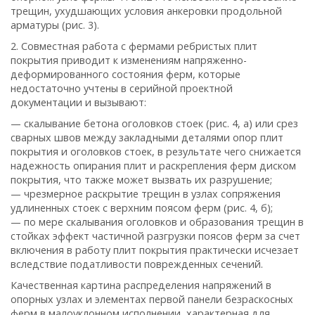
трещин, ухудшающих условия анкеровки продольной
арматуры (рис. 3).
2. Совместная работа с фермами ребристых плит
покрытия приводит к изменениям напряженно-
деформированного состояния ферм, которые
недостаточно учтены в серийной проектной
документации и вызывают:
— cкалывание бетона оголовков стоек (рис. 4, а) или срез
сварных швов между закладными деталями опор плит
покрытия и оголовков стоек, в результате чего снижается
надежность опирания плит и раскрепления ферм диском
покрытия, что также может вызвать их разрушение;
— чрезмерное раскрытие трещин в узлах сопряжения
удлиненных стоек с верхним поясом ферм (рис. 4, б);
— по мере скалывания оголовков и образования трещин в
стойках эффект частичной разгрузки поясов ферм за счет
включения в работу плит покрытия практически исчезает
вследствие податливости поврежденных сечений.
Качественная картина распределения напряжений в
опорных узлах и элементах первой панели безраскосных
ферм в малоуклонном исполнении, характерная для