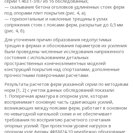
серии 1.463.1-3/87 из 16 обследованных;
— скалывание бетона оголовков удлиненных стоек ферм
под опорами плит покрытия (рис. 4, а);
— горизонтальные и наклонные трещины в узлах
сопряжения стоек с поясами ферм, раскрытые до 0,5 мм
(рис. 4, б).
Для уточнения причин образования недопустимых
трещин в фермах и обоснования параметров их усиления
были проведены численные исследования напряженного
состояния с использованием детальных
пространственных конечноэлементных моделей
конструкций покрытия над спортзалами, дополненные
прочностными поверочными расчетами.
Результаты расчетов ферм указанной серии по методикам
норм [1, 2] с учетом данных обследований показали:
1. Поперечная арматура в опорном узле, которая
воспринимает основную часть сдвигающих усилий,
возникающих между поясами ферм, работает в основном
по невыгодной нагельной схеме и не обеспечивает
требования по восприятию расчетного сочетания
опорных усилий. При проектном уровне нагрузок в
опорном узле фермы 4ФБМ24-10 неизбежно образование