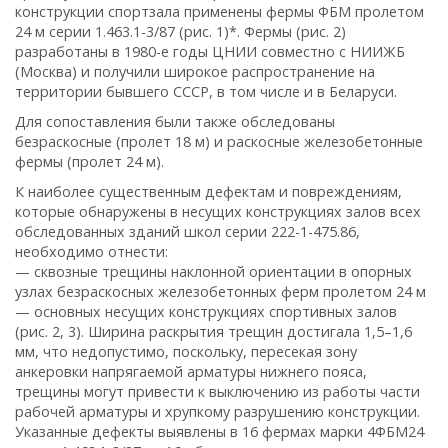
конструкции спортзала применены фермы ФБМ пролетом
24 м серии 1.463.1-3/87 (рис. 1)*. Фермы (рис. 2)
разработаны в 1980-е годы ЦНИИ совместно с НИИЖБ
(Москва) и получили широкое распространение на
территории бывшего СССР, в том числе и в Беларуси.
Для сопоставления были также обследованы
безраскосные (пролет 18 м) и раскосные железобетонные
фермы (пролет 24 м).
К наиболее существенным дефектам и повреждениям,
которые обнаружены в несущих конструкциях залов всех
обследованных зданий школ серии 222-1-475.86,
необходимо отнести:
— сквозные трещины наклонной ориентации в опорных
узлах безраскосных железобетонных ферм пролетом 24 м
— основных несущих конструкциях спортивных залов
(рис. 2, 3). Ширина раскрытия трещин достигала 1,5–1,6
мм, что недопустимо, поскольку, пересекая зону
анкеровки напрягаемой арматуры нижнего пояса,
трещины могут привести к выключению из работы части
рабочей арматуры и хрупкому разрушению конструкции.
Указанные дефекты выявлены в 16 фермах марки 4ФБМ24