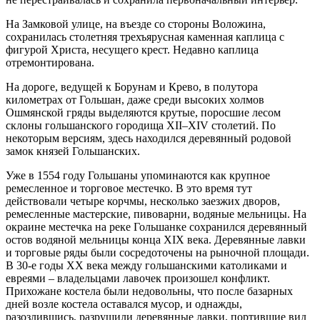
На Замковой улице, на въезде со стороны Воложина,
сохранилась столетняя трехъярусная каменная каплица с
фигурой Христа, несущего крест. Недавно каплица
отремонтирована.
На дороге, ведущей к Борунам и Крево, в полутора
километрах от Гольшан, даже среди высоких холмов
Ошмянской гряды выделяются крутые, поросшие лесом
склоны гольшанского городища XII–XIV столетий. По
некоторым версиям, здесь находился деревянный родовой
замок князей Гольшанских.
Уже в 1554 году Гольшаны упоминаются как крупное
ремесленное и торговое местечко. В это время тут
действовали четыре корчмы, несколько заезжих дворов,
ремесленные мастерские, пивоварни, водяные мельницы. На
окраине местечка на реке Гольшанке сохранился деревянный
остов водяной мельницы конца XIX века. Деревянные лавки
и торговые ряды были сосредоточены на рыночной площади.
В 30-е годы XX века между гольшанскими католиками и
евреями – владельцами лавочек произошел конфликт.
Прихожане костела были недовольны, что после базарных
дней возле костела оставался мусор, и однажды,
разозлившись, разрушили деревянные лавки, портившие вид