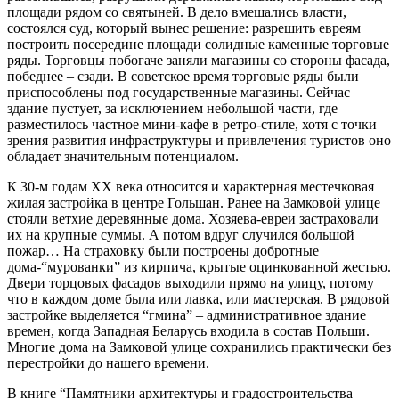
площади рядом со святыней. В дело вмешались власти,
состоялся суд, который вынес решение: разрешить евреям
построить посередине площади солидные каменные торговые
ряды. Торговцы побогаче заняли магазины со стороны фасада,
победнее – сзади. В советское время торговые ряды были
приспособлены под государственные магазины. Сейчас
здание пустует, за исключением небольшой части, где
разместилось частное мини-кафе в ретро-стиле, хотя с точки
зрения развития инфраструктуры и привлечения туристов оно
обладает значительным потенциалом.
К 30-м годам XX века относится и характерная местечковая
жилая застройка в центре Гольшан. Ранее на Замковой улице
стояли ветхие деревянные дома. Хозяева-евреи застраховали
их на крупные суммы. А потом вдруг случился большой
пожар… На страховку были построены добротные
дома-“мурованки” из кирпича, крытые оцинкованной жестью.
Двери торцовых фасадов выходили прямо на улицу, потому
что в каждом доме была или лавка, или мастерская. В рядовой
застройке выделяется “гмина” – административное здание
времен, когда Западная Беларусь входила в состав Польши.
Многие дома на Замковой улице сохранились практически без
перестройки до нашего времени.
В книге “Памятники архитектуры и градостроительства