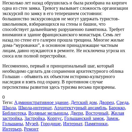
Несколько лет назад обрушилась и была разобрана на кирпич
одна из стен замка. Тревогу вызывает сложность организации
экскурсий по замку в его теперешнем состоянии:
большинство экскурсоводов не могут удержать туристов-
школьников, взбирающихся на стены и башни, что
способствует дальнейшему разрушению памятника. Требует
внимания и здание францисканского монастыря. Семь лет
назад по стене его галереи прошла трещина. Многие жилые
дома-“мурованки”, в основном принадлежащие частным
лицам, давно нуждаются в ремонте. Не исключена угроза их
сноса или полной перестройки.
Несомненно, первый и принципиальный шаг, который
необходимо сделать для сохранения архитектурного облика
Гольшан – объявить их объектом историко-культурного
наследия и взять под охрану. В противном случае
перспективы развития здесь туризма весьма призрачны.
0
Теги:
Административное здание
,
Детский дом
,
Дворец
,
Среда
,
Школа
,
Школа-интернат
,
Архитектурный ансамбль
,
Барокко
,
Библиотека
,
Водяные мельницы
,
Двери
,
Восточный
,
Жилая
застройка
,
Застройка
,
Корпус
,
Гольшанский замок
,
Замок
,
Гольшаны
,
Музей
,
Городище
,
Интернат
,
Памятники
,
Интерьер
,
Ремонт