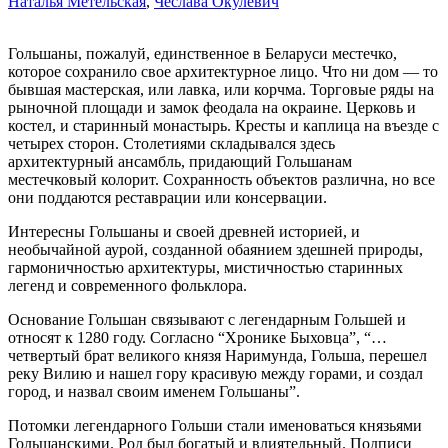
Наталья Метельская
,
Чеслава Окулевич
Гольшаны, пожалуй, единственное в Беларуси местечко,
которое сохранило свое архитектурное лицо. Что ни дом — то
бывшая мастерская, или лавка, или корчма. Торговые ряды на
рыночной площади и замок феодала на окраине. Церковь и
костел, и старинный монастырь. Кресты и каплица на въезде с
четырех сторон. Столетиями складывался здесь
архитектурный ансамбль, придающий Гольшанам
местечковый колорит. Сохранность объектов различна, но все
они поддаются реставрации или консервации.
Интересны Гольшаны и своей древней историей, и
необычайной аурой, созданной обаянием здешней природы,
гармоничностью архитектуры, мистичностью старинных
легенд и современного фольклора.
Основание Гольшан связывают с легендарным Гольшей и
относят к 1280 году. Согласно “Хронике Быховца”, “…
четвертый брат великого князя Наримунда, Гольша, перешел
реку Вилию и нашел гору красивую между горами, и создал
город, и назвал своим именем Гольшаны”.
Потомки легендарного Гольши стали именоваться князьями
Гольшанскими. Род был богатый и влиятельный. Подписи