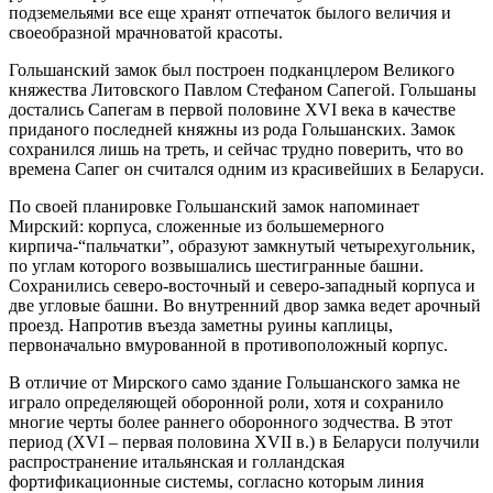
подземельями все еще хранят отпечаток былого величия и
своеобразной мрачноватой красоты.
Гольшанский замок был построен подканцлером Великого
княжества Литовского Павлом Стефаном Сапегой. Гольшаны
достались Сапегам в первой половине XVI века в качестве
приданого последней княжны из рода Гольшанских. Замок
сохранился лишь на треть, и сейчас трудно поверить, что во
времена Сапег он считался одним из красивейших в Беларуси.
По своей планировке Гольшанский замок напоминает
Мирский: корпуса, сложенные из большемерного
кирпича-“пальчатки”, образуют замкнутый четырехугольник,
по углам которого возвышались шестигранные башни.
Сохранились северо-восточный и северо-западный корпуса и
две угловые башни. Во внутренний двор замка ведет арочный
проезд. Напротив въезда заметны руины каплицы,
первоначально вмурованной в противоположный корпус.
В отличие от Мирского само здание Гольшанского замка не
играло определяющей оборонной роли, хотя и сохранило
многие черты более раннего оборонного зодчества. В этот
период (XVI – первая половина XVII в.) в Беларуси получили
распространение итальянская и голландская
фортификационные системы, согласно которым линия