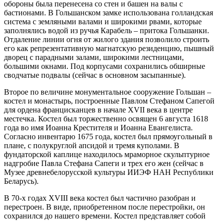
обороны была перенесена со стен и башен на валы с
бастионами. В Гольшанском замке использована голландская
система с земляными валами и широкими рвами, которые
заполнялись водой из ручья Карабель – притока Гольшанки.
Отдаление линии огня от жилого здания позволило строить
его как репрезентативную магнатскую резиденцию, пышный
дворец с парадными залами, широкими лестницами,
большими окнами. Под корпусами сохранились обширные
сводчатые подвалы (сейчас в основном засыпанные).
Второе по величине монументальное сооружение Гольшан –
костел и монастырь, построенные Павлом Стефаном Сапегой
для ордена францисканцев в начале XVII века в центре
местечка. Костел был торжественно освящен 6 августа 1618
года во имя Иоанна Крестителя и Иоанна Евангелиста.
Согласно инвентарю 1675 года, костел был прямоугольный в
плане, с полукруглой апсидой и тремя куполами. В
фундаторской каплице находилось мраморное скульптурное
надгробие Павла Стефана Сапеги и трех его жен (сейчас в
Музее древнебелорусской культуры ИИЭФ НАН Республики
Беларусь).
В 70-х годах XVIII века костел был частично разобран и
перестроен. В виде, приобретенном после перестройки, он
сохранился до нашего времени. Костел представляет собой