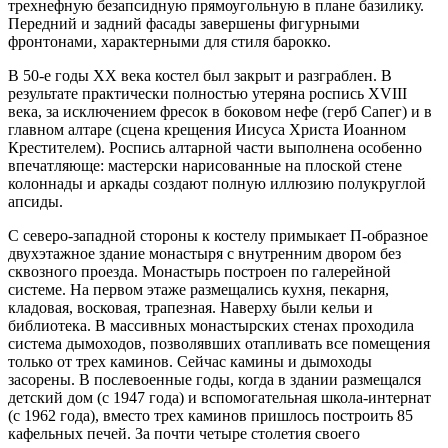
трехнефную безапсидную прямоугольную в плане базилику.
Передний и задний фасады завершены фигурными
фронтонами, характерными для стиля барокко.
В 50-е годы XX века костел был закрыт и разграблен. В
результате практически полностью утеряна роспись XVIII
века, за исключением фресок в боковом нефе (герб Сапег) и в
главном алтаре (сцена крещения Иисуса Христа Иоанном
Крестителем). Роспись алтарной части выполнена особенно
впечатляюще: мастерски нарисованные на плоской стене
колоннады и аркады создают полную иллюзию полукруглой
апсиды.
С северо-западной стороны к костелу примыкает П-образное
двухэтажное здание монастыря с внутренним двором без
сквозного проезда. Монастырь построен по галерейной
системе. На первом этаже размещались кухня, пекарня,
кладовая, восковая, трапезная. Наверху были кельи и
библиотека. В массивных монастырских стенах проходила
система дымоходов, позволявших отапливать все помещения
только от трех каминов. Сейчас камины и дымоходы
засорены. В послевоенные годы, когда в здании размещался
детский дом (с 1947 года) и вспомогательная школа-интернат
(с 1962 года), вместо трех каминов пришлось построить 85
кафельных печей. За почти четыре столетия своего