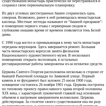
существования монастырь практически не перестраивался и
сохранил свою первоначальную планировку.
Из двух угловых шестигранных башен сохранилась одна,
северная. Возможно, ранее в ней размещалась монастырская
каплица. Местные легенды называют ее “башней призраков”:
в помещении первого этажа с нервюрным сводом и
глубокими нишами время от времени появляется тень Белой
дамы.
С 1990 года костел и примыкающая к нему часть монастыря
переданы верующим. Здесь завершается ремонт. Большая
часть монастырских корпусов занята филиалом
Национального художественного музея. В нескольких
помещениях открыта экспозиция, в остальных
реставрационные работы заморожены из-за нехватки средств.
Церковь Святого Георгия расположена несколько в стороне от
бывшей Рыночной площади по Замковой улице. Первый
камень в ее фундамент был заложен 25 июля 1900 года,
освящение состоялось 26 ноября 1901 года. Церковь построена
по типовому проекту православного храма второй половины
XIX века, с характерной луковичной главкой над основным
объемом и шатровым завершением колокольни. Церковь
действующая. За столетие своего существования она ни разу
не перестраивалась и сохранила первоначальный интерьер.