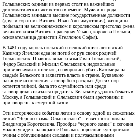
Гольшанских одними из первых стоят на важнейших
дипломатических актах того времени. Мужчины рода
Гольшанских занимали высшие государственные должности
(друг и соратник Витовта Иван Альгимунтович), женщины
побывали на великокняжеском и королевском престолах (жена
великого князя Витовта праведная Ульяна, королева Польши,
основательница династии Ягеллонов Софья).
В 1481 году король польский и великий князь литовский
Казимир Ягеллон едва не погиб от рук своих родичей
Гольшанских. Православные князья Иван Гольшанский,
Федор Бельский и Михаил Олелькович, недовольные
привилегиями католиков, сговорились убить Казимира на
свадьбе Бельского и захватить власть в стране. Буквально
накануне исполнения заговор был раскрыт. До сих пор
остается тайной, была это случайность или среди
заговорщиков оказался предатель. Бельскому удалось бежать в
Москву, а Гольшанский и Олелькович были арестованы и
приговорены к смертной казни.
Эти исторические события легли в основу одной из сюжетных
линий “Черного замка Ольшанского” – известного романа
Владимира Короткевича. Прообраз “черного замка” и сегодня
можно увидеть на окраине Гольшан: поросшие кустарником
руины с обрушенными сводами и полузасыпанными