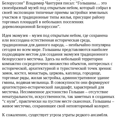
Белоруссии” Владимир Чантурия писал: “Гольшаны… это
своеобразный музей под открытым небом, который собрал в
своей экспозиции типичные приемы застройки земельных
участков и традиционные типы жилья, присущие району
торговых площадей в небольших поселениях
дореволюционной Белоруссии”.
Идея экомузея – музея под открытым небом, где сохранена
или воссоздана естественная историческая среда,
традиционная для данного народа, – необычайно популярна
сегодня во всем мире. Гольшаны представляются наиболее
подходящим местом для создания экомузея традиционного
белорусского местечка. Здесь на небольшой территории
компактно сосредоточено множество объектов, интересных с
исторической, архитектурной и туристической точек зрения:
замок, костел, монастырь, церковь, каплица, городище,
торговые ряды, жилая застройка, административное здание
гмины, водяная мельница. В совокупности они формируют
архитектурно-исторический ландшафт, характерный для
местечка. Несомненное достоинство Гольшан – отсутствие
ненатуральности, искусственности, так заметных в созданных
“с нуля”, практически на пустом месте скансенах. Гольшаны –
живое местечко, сохранившее свой неповторимый колорит.
К сожалению, существует угроза утраты редкого ансамбля.