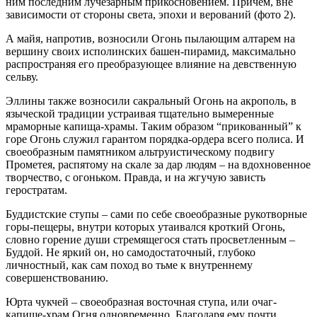
ним последним лучезарным прикосновением. Причем, вне
зависимости от стороны света, эпохи и верований (фото 2).
А майя, напротив, возносили Огонь пылающим алтарем на
вершину своих исполинских башен-пирамид, максимально
распространяя его преобразующее влияние на девственную
сельву.
Эллины также возносили сакральный Огонь на акрополь, в
языческой традиции устраивая тщательно вымеренные
мраморные капища-храмы. Таким образом “прикованный” к
горе Огонь служил гарантом порядка-ордера всего полиса. И
своеобразным памятником альтруистическому подвигу
Прометея, распятому на скале за дар людям – на вдохновенное
творчество, с огоньком. Правда, и на жгучую зависть
геростратам.
Буддистские ступы – сами по себе своеобразные рукотворные
горы-пещеры, внутри которых утаивался кроткий Огонь,
словно горение души стремящегося стать просветленным –
Буддой. Не яркий он, но самодостаточный, глубоко
личностный, как сам поход во тьме к внутреннему
совершенствованию.
Юрта чукчей – своеобразная восточная ступа, или очаг-
капище-храм Огня одновременно. Благодаря ему почти