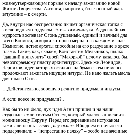
жизнеутверждающем порыве к началу-зажиганию новой
Жизни-Творчества. А-гония, напротив, болезненный жар-
затухание – к смерти.
Да, внутри нас беспрестанно пышет органическая топка с
кислородным поддувом. Это – химия-наука. А древнейшая
мудрость воспевает Огонь душевный, единый и вечный для
всего Космоса, искорки которого мерцают в каждом из нас.
Немногие, истые архаты способны на его раздувание в яркое
пламя. Такие, как, скажем, Константин Мельников, пылко
“давший прикурить” своей “Махоркой” целому, казалось бы,
невозгораемому пласту архитектуры. Здесь же Леонидов,
Чернихов, идеи которых остались на бумаге, тем не менее
продолжают зажигать ищущие натуры. Не надо жалеть масла
для такого Огня.
…Действительно, хорошую религию придумали индусы.
А если вовсе не придумали?..
Как бы то ни было, дух-идея Агни пришел и на наши
студеные земли святым Огнем, который удалось присвоить
молниеносцу Перуну. Перед его деревянным истуканом
зажигали огонь –
вечен, неугасаем.
Ибо днем и ночью его
поддерживали – “непрестанно паляху” – особо назначенные