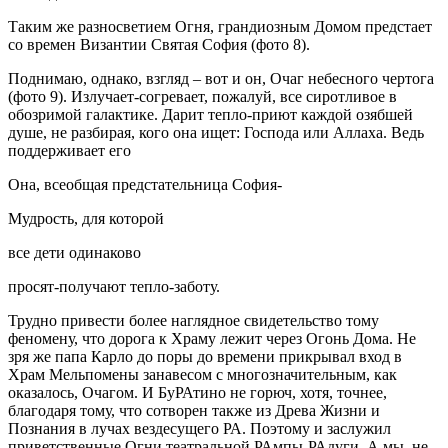
Таким же разносветием Огня, грандиозным Домом предстает
со времен Византии Святая София (фото 8).
Поднимаю, однако, взгляд – вот и он, Очаг небесного чертога
(фото 9). Излучает-согревает, пожалуй, все сиротливое в
обозримой галактике. Дарит тепло-приют каждой озябшей
душе, не разбирая, кого она ищет: Господа или Аллаха. Ведь
поддерживает его
Она, всеобщая предстательница София-
Мудрость, для которой
все дети одинаково
просят-получают тепло-заботу.
Трудно привести более наглядное свидетельство тому
феномену, что дорога к Храму лежит через Огонь Дома. Не
зря же папа Карло до поры до времени прикрывал вход в
Храм Мельпомены занавесом с многозначительным, как
оказалось, Очагом. И БуРАтино не горюч, хотя, точнее,
благодаря тому, что сотворен также из Древа Жизни и
Познания в лучах вездесущего РА. Поэтому и заслужил
приветственные Огни театральной РАмпы-РАдуги. А мы, не