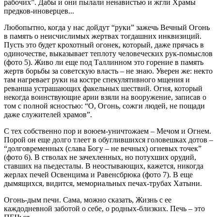
рабочих”. Дабы и они пылали ненавистью и жгли Храмы
предков-иноверцев...
Любопытно, когда у нас дойдут “руки” зажечь Вечный Огонь
в память о неисчислимых жертвах тогдашних инквизиций.
Пусть это будет крохотный огонек, который, даже прячась в
одиночестве, выказывает теплоту человеческих рук-помыслов
(фото 5). Живо ли еще под Таллинном это горение в память
жертв борьбы за советскую власть – не знаю. Уверен же: некто
там нагревает руки на костре спекулятивного мщения и
реванша устрашающих факельных шествий. Огня, который
некогда воинствующие арии взяли на вооружение, записав о
том с полной ясностью: “О, Огонь, сожги людей, не пощади
даже служителей храмов”.
С тех собственно пор и воюем-уничтожаем – Мечом и Огнем.
Порой он еще долго тлеет в обуглившихся головешках дотов –
“долговременных (слава Богу – не вечных) огневых точек”
(фото 6). В стволах не зачехленных, но потухших орудий,
ставших на пьедесталы. В неостывающих, кажется, никогда
жерлах печей Освенцима и Равенсбрюка (фото 7). В еще
дымящихся, видится, мемориальных печах-трубах Хатыни.
Огонь-дым печи. Сама, можно сказать, Жизнь с ее
каждодневной заботой о себе, о родных-близких. Печь – это