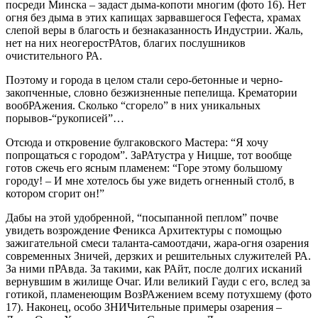
посреди Минска – задаст дыма-копоти многим (фото 16). Нет
огня без дыма в этих капищах зарвавшегося Гефеста, храмах
слепой веры в благость и безнаказанность Индустрии. Жаль,
нет на них неогеростРАтов, благих послушников
очистительного РА.
Поэтому и города в целом стали серо-бетонные и черно-
закопченные, словно безжизненные пепелища. Крематории
вообРАжения. Сколько “сгорело” в них уникальных
порывов-“рукописей”…
Отсюда и откровение булгаковского Мастера: “Я хочу
попрощаться с городом”. ЗаРАтустра у Ницше, тот вообще
готов сжечь его ясным пламенем: “Горе этому большому
городу! – И мне хотелось бы уже видеть огненный столб, в
котором сгорит он!”
Дабы на этой удобренной, “посыпанной пеплом” почве
увидеть возрождение Феникса Архитектуры с помощью
зажигательной смеси таланта-самоотдачи, жара-огня озарения
современных Зничей, дерзких и решительных служителей РА.
За ними пРАвда. За такими, как РАйт, после долгих исканий
вернувшим в жилище Очаг. Или великий Гауди с его, вслед за
готикой, пламенеющим ВозРАжением всему потухшему (фото
17). Наконец, особо ЗНИЧительные примеры озарения –