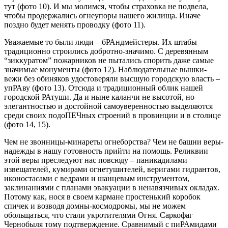
тут (фото 10). И мы молимся, чтобы страховка не подвела,
чтобы продержались огнеупоры нашего жилища. Иначе
поздно будет менять проводку (фото 11).
Уважаемые то были люди – бРАндмейстеры. Их штабы
традиционно строились добротно-значимо. С деревянным
“зиккуратом” пожарников не пытались спорить даже самые
значимые монументы (фото 12). Наблюдательные вышки-
вежи без обиняков удостоверяли высшую городскую власть –
упРАву (фото 13). Отсюда и традиционный облик нашей
городской РАтуши. Да и ныне каланчи не высотой, но
элегантностью и достойной самоуверенностью выделяются
среди своих подоПЕЧных строений в провинции и в столице
(фото 14, 15).
Чем не звонницы-минареты огнеборства? Чем не башни веры-
надежды в нашу готовность прийти на помощь. Реликвии
этой веры преследуют нас повсюду – паникадилами
извещателей, кумирами огнетушителей, веригами гидрантов,
иконостасами с ведрами и шанцевым инструментом,
заклинаниями с планами эвакуации в ненавязчивых окладах.
Потому как, нося в своем кармане простенький коробок
спичек и возводя домны-космодромы, мы не можем
обольщаться, что стали укротителями Огня. Саркофаг
Чернобыля тому подтверждение. Сравнимый с пиРАмидами