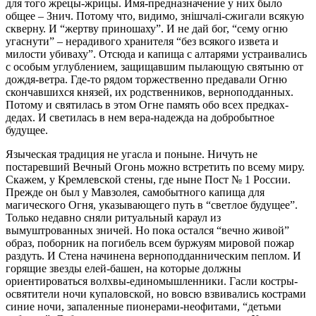
для того жрецы-жрицы. Имя-предназначение у них было
общее – Знич. Потому что, видимо, знiшчалi-сжигали всякую
скверну. И “жертву приношаху”. И не дай бог, “сему огню
угаснути” – нерадивого хранителя “без всякого извета и
милости убиваху”. Отсюда и капища с алтарями устраивались
с особым углублением, защищавшим пылающую святыню от
дождя-ветра. Где-то рядом торжественно предавали Огню
скончавшихся князей, их родственников, верноподданных.
Потому и святилась в этом Огне память обо всех предках-
дедах. И светилась в нем вера-надежда на добробытное
будущее.
Языческая традиция не угасла и поныне. Ничуть не
постаревший Вечный Огонь можно встретить по всему миру.
Скажем, у Кремлевской стены, где ныне Пост № 1 России.
Прежде он был у Мавзолея, самобытного капища для
магического Огня, указывающего путь в “светлое будущее”.
Только недавно сняли ритуальный караул из
вымуштрованных зничей. Но пока остался “вечно живой”
образ, поборник на погибель всем буржуям мировой пожар
раздуть. И Стена начинена верноподданническим пеплом. И
горящие звезды елей-башен, на которые должны
ориентироваться волхвы-единомышленники. Гасли костры-
освятители ночи купаловской, но вовсю взвивались кострами
синие ночи, запаленные пионерами-неофитами, “детьми