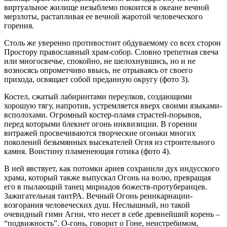
виртуальное жилище незыблемо покоится в океане вечной
мерзлоты, растапливая ее вечной жаротой человеческого
горения.
Столь же уверенно противостоит обдуваемому со всех сторон
Простору православный храм-собор. Словно трепетная свеча
или многосвечье, спокойно, не шелохнувшись, но и не
возносясь опрометчиво ввысь, не отрываясь от своего
прихода, освящает собой преданную округу (фото 3).
Костел, сжатый лабиринтами переулков, создающими
хорошую тягу, напротив, устремляется вверх своими языками-
всполохами. Огромный костер-пламя страстей-порывов,
перед которыми блекнет огонь инквизиции. В горении
витражей просвечиваются творческие огоньки многих
поколений безымянных высекателей Огня из строительного
камня. Воистину пламенеющая готика (фото 4).
В ней явствует, как потомки ариев сохранили дух индусского
храма, который также выпускал Огонь на волю, превращая
его в пылающий танец мириадов божеств-протуберанцев.
Зажигательная тантРА. Вечный Огонь реинкарнации-
возгорания человеческих душ. Неслышный, но такой
очевидный гимн Агни, что несет в себе древнейший корень –
“подвижность”. О-гонь, говорит о Гоне, неистребимом,