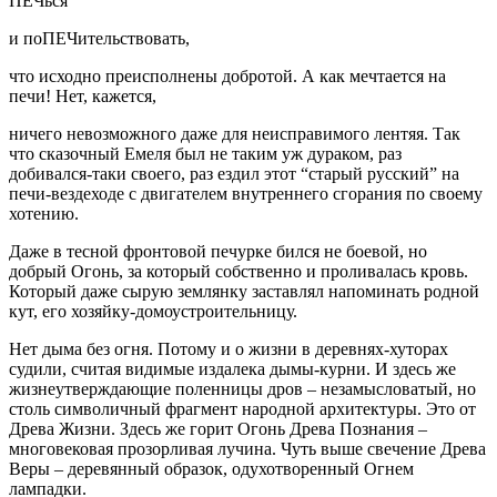
ПЕЧься
и поПЕЧительствовать,
что исходно преисполнены добротой. А как мечтается на
печи! Нет, кажется,
ничего невозможного даже для неисправимого лентяя. Так
что сказочный Емеля был не таким уж дураком, раз
добивался-таки своего, раз ездил этот “старый русский” на
печи-вездеходе с двигателем внутреннего сгорания по своему
хотению.
Даже в тесной фронтовой печурке бился не боевой, но
добрый Огонь, за который собственно и проливалась кровь.
Который даже сырую землянку заставлял напоминать родной
кут, его хозяйку-домоустроительницу.
Нет дыма без огня. Потому и о жизни в деревнях-хуторах
судили, считая видимые издалека дымы-курни. И здесь же
жизнеутверждающие поленницы дров – незамысловатый, но
столь символичный фрагмент народной архитектуры. Это от
Древа Жизни. Здесь же горит Огонь Древа Познания –
многовековая прозорливая лучина. Чуть выше свечение Древа
Веры – деревянный образок, одухотворенный Огнем
лампадки.