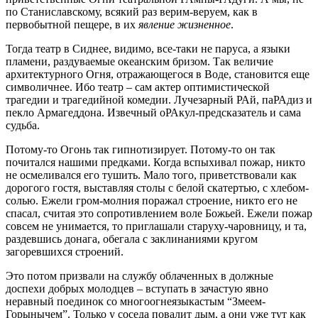
по Станиславскому, всякий раз верим-веруем, как в
первобытной пещере, в их
явление жизненное
.
Тогда театр в Сиднее, видимо, все-таки не паруса, а языки
пламени, раздуваемые океанским бризом. Так величие
архитектурного Огня, отражающегося в Воде, становится еще
символичнее. Ибо театр – сам актер оптимистической
трагедии и трагедийной комедии. Лучезарный РАй, паРАдиз и
пекло Армагеддона. Извечный оРАкул-предсказатель и сама
судьба.
Потому-то Огонь так гипнотизирует. Потому-то он так
почитался нашими предками. Когда вспыхивал пожар, никто
не осмеливался его тушить. Мало того, приветствовали как
дорогого гостя, выставляя столы с белой скатертью, с хлебом-
солью. Ежели гром-молния поражал строение, никто его не
спасал, считая это сопротивлением воле Божьей. Ежели пожар
совсем не унимается, то приглашали старуху-чаровницу, и та,
раздевшись донага, обегала с заклинаниями кругом
загоревшихся строений.
Это потом призвали на службу облаченных в должные
доспехи добрых молодцев – вступать в зачастую явно
неравный поединок со многоогнеязыкастым “Змеем-
Горынычем”. Только у соседа повалит дым, а они уже тут как