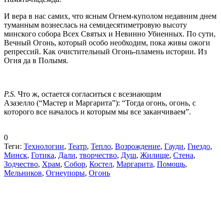
И вера в нас самих, что ясным Огнем-куполом недавним днем
туманным вознеслась на семидесятиметровую высоту
минского собора Всех Святых и Невинно Убиенных. По сути,
Вечный Огонь, который особо необходим, пока живы ожоги
репрессий. Как очистительный Огонь-пламень истории. Из
Огня да в Полымя.
Р.S.
Что ж, остается согласиться с всезнающим
Азазелло
(“Мастер и Маргарита”): “Тогда огонь, огонь, с
которого все началось и которым мы все заканчиваем”.
0
Теги:
Технологии
,
Театр
,
Тепло
,
Возрождение
,
Гауди
,
Гнездо
,
Минск
,
Готика
,
Дали
,
творчество
,
Душ
,
Жилище
,
Стена
,
Зодчество
,
Храм
,
Собор
,
Костел
,
Маргарита
,
Помощь
,
Мельников
,
Огнеупоры
,
Огонь