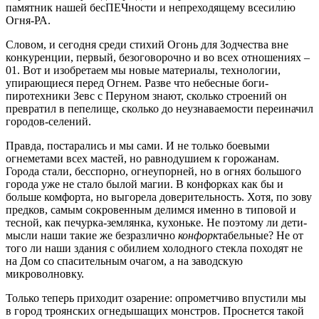
памятник нашей бесПЕЧности и непреходящему всесилию
Огня-РА.
Словом, и сегодня среди стихий Огонь для Зодчества вне
конкуренции, первый, безоговорочно и во всех отношениях –
01. Вот и изобретаем мы новые материалы, технологии,
упирающиеся перед Огнем. Разве что небесные боги-
пиротехники Зевс с Перуном знают, сколько строений он
превратил в пепелище, сколько до неузнаваемости переиначил
городов-селений.
Правда, постарались и мы сами. И не только боевыми
огнеметами всех мастей, но равнодушием к горожанам.
Города стали, бесспорно, огнеупорней, но в огнях большого
города уже не стало былой магии. В конфорках как бы и
больше комфорта, но выгорела доверительность. Хотя, по зову
предков, самым сокровенным делимся именно в типовой и
тесной, как печурка-землянка, кухоньке. Не поэтому ли дети-
мысли наши такие же безразлично
конфорк
табельные? Не от
того ли наши здания с обилием холодного стекла походят не
на Дом со спасительным очагом, а на заводскую
микроволновку.
Только теперь приходит озарение: опрометчиво впустили мы
в город троянских огнедышащих монстров. Проснется такой