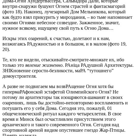
Дома-Огни Хундертвассера, Сальвадора Дали, которые
внутри-снаружи бушуют Огнем страстей и фантасмагорий
(фото 18). Наконец, лучезарный Дом Мельникова, который
как будто взял прикурить у мироздания, – во тьме напоминает
своими Огнями небесное созвездие. Зажженное, значит,
нужное всякому, ищущему свой путь к Огню Дома…
Искры этих озарений, к счастью, долетают и к нам,
возжигаясь РАдужностью и в большом, и в малом (фото 19,
20).
Те, кто не видели, отыскивайте-смотрите-множьте их, ибо
только это
явление жизненно
. РАнiца РАдушной Архитектуры.
ЗНIКновение серости-безликости, маРА “тутошнего”
домоустроителя.
А разве не подвигаем мы возвРАщение Огня хотя бы
гипермаРАфонской эстафетой Олимпийского Огня? Не
потому ли архитекторы так изощряются-шаманят в своих
озарениях, лишь бы достойно-неповторимо воспламенить и
потушить его у себя Дома. Сегодня это, пожалуй, 01
общечеловеческий ритуал каждого четырехлетия. В свое
время и Минск был осчастливлен присутствием этого
архаического и такого современного Огня. Сегодня над
спортивной ареной видим опустевшее гнездо Жар-Птицы.
Память-надежда.