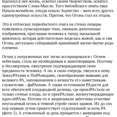
Вдохнул в нее жизнь, осветил своим творчеством, освятил
присутствием Слова-Мысли. Того библейского опять-таки
Начала-колыбели, откуда пошло Зодчество – мать всех других
единоутробных искусств. Притом, что Огонь стал их отцом.
Это в отблесках первобытного очага на стенах пещеры
появлялись пульсирующие тени, оживали допотопные
изображения, приглашая человека к танцу, наскальной
живописи, которая действительно виделась живой, как и сам
Огонь, ритуально собиравший-хранивший житие-бытие рода-
племени.
Огонь у натруженных ног легко ассоциировался с Огнем
небесным, столь же необходимым и животворящим. Поэтому
и бессмертным, ежеутренне подтверждающим свою
преданность человеку. А он, в свою очередь, тянулся к нему
ЗиккуРАтами и ПиРАмидами, своеобразными маяками для
великого РА, напоминанием о вечности его наместникам-
служителям – фаРАонам. А также источником РАдости для
всех обитателей плодородной долины, где произРАстали не
только сочные плоды, но и прекРАсные, жизнеутверждающие
идеи-обРАзы. Потому-то и запрятывали заботливо египтяне
неугасаемый огонь в темной утробе своих храмов. Их до сих
пор первым лучом приветствует отдохнувший за ночь РА
(фото 1). А утомленный за день прощается с живущими под