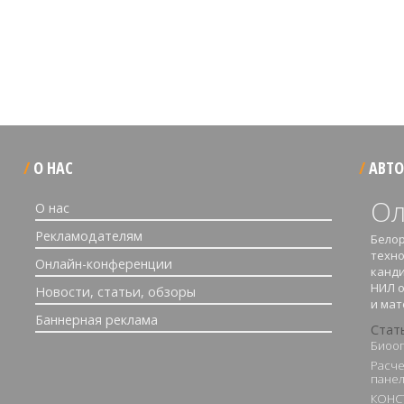
О НАС
АВТО
Ол
О нас
Рекламодателям
Белор
техно
Онлайн-конференции
канди
НИЛ 
Новости, статьи, обзоры
и ма
Баннерная реклама
Стат
Биоог
Расче
панел
КОНС