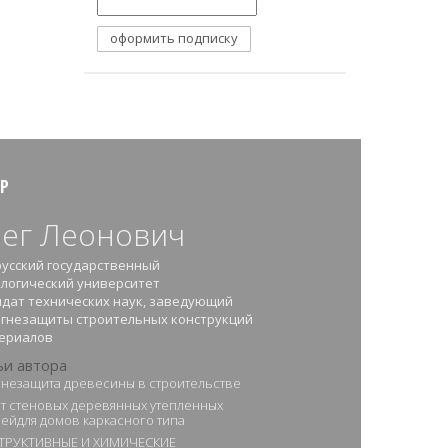
Р
ег Леонович
усский государственный
логический университет
дат технических наук, заведующий
огнезащиты строительных конструкций
териалов
ьи автора
незащита древесины в строительстве
т стеновых деревянных утепленных
ейдля домов каркасного типа
ТРУКТИВНЫЕ И ХИМИЧЕСКИЕ