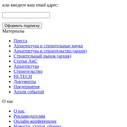
или введите ваш email адрес:
Материалы
Пресса
Архитектура и строительные науки
Архитектура и строительство (архив)
Строительный рынок (архив)
Статьи АиС
Архитектура
Строительство
HI-TECH
Документы
Предприятия
Архив событий
О нас
О нас
Рекламодателям
Онлайн-конференции
Новости, статьи, обзоры